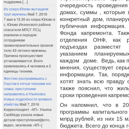
поддержка […]
очередность проведени
Из озера Юлово вытащили
домах, суммы , которые 
труп мужчины
Май 7, 2016
конкретный дом, планир
7 мая в 15.30 из озера Юлово в
с. Юлово Инзенского района
публичная информация
спасатели МПСГ ПСЦ
Фонда капремонта. Так
извлекли и передли
отделения ОНФ, как 
сотрудникам
правоохранительных органов
подъездах разместят
тело 43-летнего мужчины.
указанием планируем
Причина происшествия
каждом доме. Ведь, как 
устанавливается. Всего
привлекались 4 человека и 2
мнения, существует серь
единицы техники.
информации. Так, поряд
Жестоко расправившись с
хотят знать всю правду
Гоштом и пятью членами его
также пояснил, что жил
семьи, преступники
направились в Ульяновск.
сроки проведения капремо
Новые подробности громкого
убийства
Май 7, 2016
Он напомнил, что в 20
Корреспондент «КП» Ульяна
программы капитальног
Скойбеда узнала новые
млрд рублей, из них 15 м
детали преступления[фото,
видео, эксклюзив «КП»]
бюджета. Всего до конца 