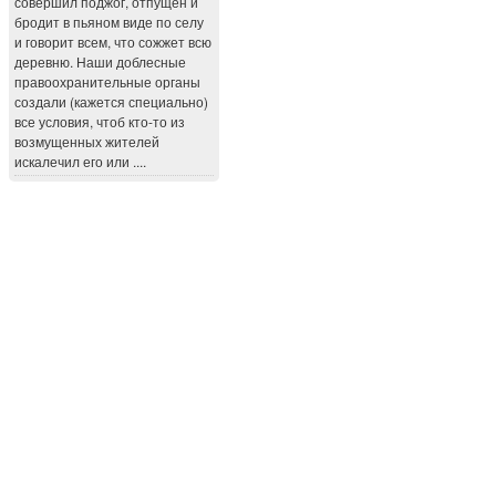
совершил поджог, отпущен и
бродит в пьяном виде по селу
и говорит всем, что сожжет всю
деревню. Наши доблесные
правоохранительные органы
создали (кажется специально)
все условия, чтоб кто-то из
возмущенных жителей
искалечил его или ....