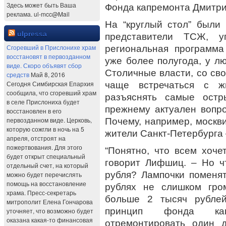
Здесь может быть Ваша
Фонда капремонта Дмитр
реклама. ul-mcc@Mail
На “круглый стол” были
ulpressa
представители ТСЖ, у
Сгоревший в Прислонихе храм
региональная программа
восстановят в первозданном
уже более полугода, у л
виде. Скоро объявят сбор
Столичные власти, со св
средств
Май 8, 2016
Сегодня Симбирская Епархия
чаще встречаться с ж
сообщила, что сгоревший храм
разъяснять самые остр
в селе Прислониха будет
прежнему актуален вопро
восстановлен в его
первозданном виде. Церковь,
Почему, например, москви
которую сожгли в ночь на 5
жители Санкт-Петербурга 
апреля, отстроят на
пожертвования. Для этого
“Понятно, что всем хоче
будет открыт специальный
говорит Лифшиц. – Но 
отдельный счет, на который
рубля? Лампочки поменя
можно будет перечислять
помощь на восстановление
рублях не слишком гро
храма. Пресс-секретарь
больше 2 тысяч рублей
митрополит Елена Гончарова
принцип фонда кап
уточняет, что возможно будет
оказана какая-то финансовая
отремонтировать один 