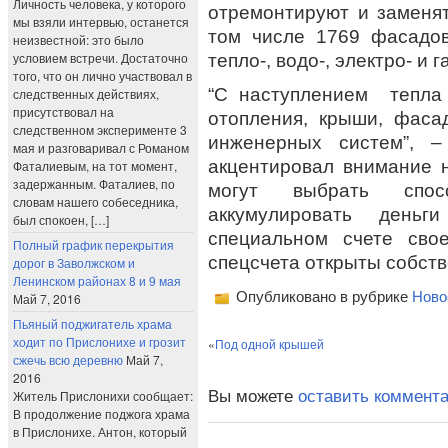
Личность человека, у которого
отремонтируют и заменят
мы взяли интервью, останется
том числе 1769 фасадов
неизвестной: это было
условием встречи. Достаточно
тепло-, водо-, электро- и 
того, что он лично участвовал в
“С наступлением тепла
следственных действиях,
присутствовал на
отопления, крыши, фаса
следственном эксперименте 3
инженерных систем”, 
мая и разговаривал с Романом
акцентировал внимание 
Фаталиевым, на тот момент,
задержанным. Фаталиев, по
могут выбрать спо
словам нашего собеседника,
аккумулировать деньг
был спокоен, […]
специальном счете сво
Полный график перекрытия
спецсчета открыты собств
дорог в Заволжском и
Ленинском районах 8 и 9 мая
Опубликовано в рубрике
Ново
Май 7, 2016
Пьяный поджигатель храма
ходит по Прислонихе и грозит
«
Под одной крышей
сжечь всю деревню
Май 7,
2016
Вы можете
оставить коммент
Житель Прислонихи сообщает:
В продолжение поджога храма
в Прислонихе. Антон, который