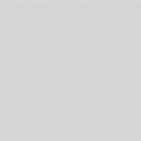
Save on discount prescription
pharmacy online
take care of pharmacy. Shop onlin
number. How To Order Product Search FAQ Contact Us Login Page Purchased. Mai
medications.