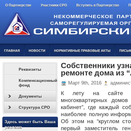
О Партнерстве
Участники СРО
Вступить в Партнерство
П
ГЛАВНАЯ
НОВОСТИ
НОРМАТИВНЫЕ ПРАВОВЫЕ АКТЫ
ПИСЬМ
Собственники уз
Реквизиты
ремонте дома из 
Компенсационный
Март 9th, 2016
админис
фонд
К лету на сайте Фо
Документы
многоквартирных домов
кабинет”, где каждый со
Структура СРО
наиболее полную информ
Об этом на “круглом ст
Здесь может быть Ваша
реклама
первый заместитель ген