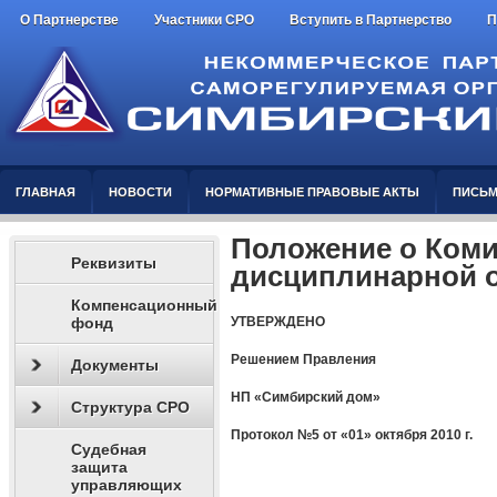
О Партнерстве
Участники СРО
Вступить в Партнерство
П
ГЛАВНАЯ
НОВОСТИ
НОРМАТИВНЫЕ ПРАВОВЫЕ АКТЫ
ПИСЬМ
Положение о Коми
Реквизиты
дисциплинарной о
Компенсационный
фонд
УТВЕРЖДЕНО
Решением Правления
Документы
НП «Симбирский дом»
Структура СРО
Протокол №
5
от «0
1
» октября 2010 г.
Судебная
защита
управляющих