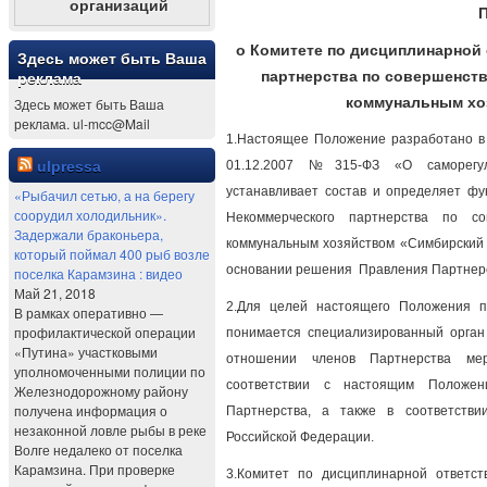
организаций
о Комитете по дисциплинарной
Здесь может быть Ваша
партнерства по совершенст
реклама
коммунальным хо
Здесь может быть Ваша
реклама. ul-mcc@Mail
1.Настоящее Положение разработано в 
ulpressa
01.12.2007 №315-ФЗ «О саморегул
устанавливает состав и определяет фу
«Рыбачил сетью, а на берегу
соорудил холодильник».
Некоммерческого партнерства по с
Задержали браконьера,
коммунальным хозяйством «Симбирский д
который поймал 400 рыб возле
основании решения Правления Партнерс
поселка Карамзина : видео
Май 21, 2018
2.Для целей настоящего Положения п
В рамках оперативно —
профилактической операции
понимается специализированный орган
«Путина» участковыми
отношении членов Партнерства мер
уполномоченными полиции по
соответствии с настоящим Положен
Железнодорожному району
получена информация о
Партнерства, а также в соответстви
незаконной ловле рыбы в реке
Российской Федерации.
Волге недалеко от поселка
Карамзина. При проверке
3.Комитет по дисциплинарной ответст