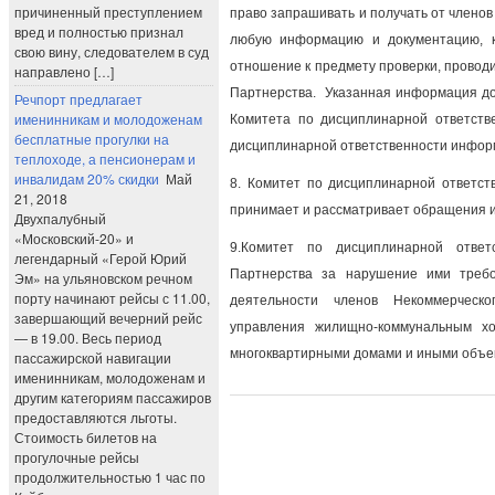
причиненный преступлением
право запрашивать и получать от члено
вред и полностью признал
любую информацию и документацию, 
свою вину, следователем в суд
отношение к предмету проверки, провод
направлено […]
Партнерства. Указанная информация дол
Речпорт предлагает
именинникам и молодоженам
Комитета по дисциплинарной ответств
бесплатные прогулки на
дисциплинарной ответственности инфор
теплоходе, а пенсионерам и
инвалидам 20% скидки
Май
8. Комитет по дисциплинарной ответст
21, 2018
принимает и рассматривает обращения и
Двухпалубный
«Московский-20» и
9.Комитет по дисциплинарной ответс
легендарный «Герой Юрий
Партнерства за нарушение ими требо
Эм» на ульяновском речном
порту начинают рейсы с 11.00,
деятельности членов Некоммерческ
завершающий вечерний рейс
управления жилищно-коммунальным х
— в 19.00. Весь период
многоквартирными домами и иными объе
пассажирской навигации
именинникам, молодоженам и
другим категориям пассажиров
предоставляются льготы.
Стоимость билетов на
прогулочные рейсы
продолжительностью 1 час по