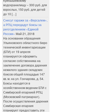
Куйбышевскому
водохранилищу – 300 руб. для
взрослых, 150 руб. для детей
до 10 […]
Снесут гаражи за «Версалем»,
а РПЦ передадут боксы за
реготделением «Единой
России»
Май 21, 2018
На основании обращения
Ульяновского областного бюро
технической инвентаризации
(БТИ) от 19 апреля
планируется оформить
согласие собственника на
заключение договора дарения
нежилого здания складских
боксов общей площадью 147
кв. м. на ул. Гончарова, д. 54.
Боксы находятся в
хозяйственном ведении БТИ с
Симбирской епархией РПЦ
(Московский патриархат).
После осуществления дарения
Симбирская епархия
планирует предоставить эти