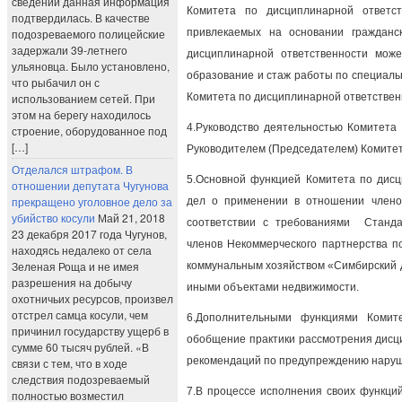
сведений данная информация
Комитета по дисциплинарной ответст
подтвердилась. В качестве
подозреваемого полицейские
привлекаемых на основании гражданс
задержали 39-летнего
дисциплинарной ответственности мож
ульяновца. Было установлено,
образование и стаж работы по специаль
что рыбачил он с
использованием сетей. При
Комитета по дисциплинарной ответствен
этом на берегу находилось
4.Руководство деятельностью Комитета
строение, оборудованное под
[…]
Руководителем (Председателем) Комитет
Отделался штрафом. В
5.Основной функцией Комитета по дисц
отношении депутата Чугунова
прекращено уголовное дело за
дел о применении в отношении члено
убийство косули
Май 21, 2018
соответствии с требованиями Станда
23 декабря 2017 года Чугунов,
членов Некоммерческого партнерства 
находясь недалеко от села
Зеленая Роща и не имея
коммунальным хозяйством «Симбирский 
разрешения на добычу
иными объектами недвижимости.
охотничьих ресурсов, произвел
отстрел самца косули, чем
6.Дополнительными функциями Комите
причинил государству ущерб в
обобщение практики рассмотрения дисци
сумме 60 тысяч рублей. «В
рекомендаций по предупреждению нару
связи с тем, что в ходе
следствия подозреваемый
7.В процессе исполнения своих функци
полностью возместил