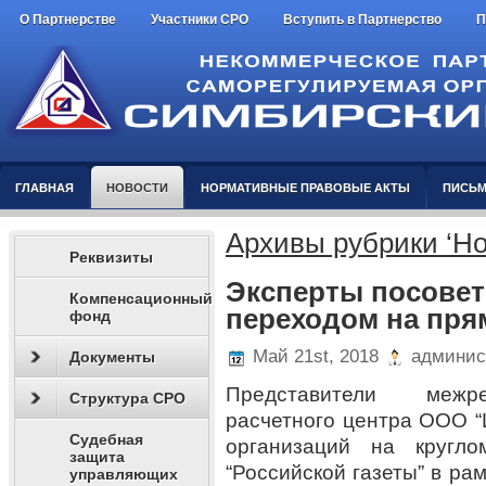
О Партнерстве
Участники СРО
Вступить в Партнерство
П
ГЛАВНАЯ
НОВОСТИ
НОРМАТИВНЫЕ ПРАВОВЫЕ АКТЫ
ПИСЬМ
Архивы рубрики ‘Но
Реквизиты
Эксперты посовет
Компенсационный
переходом на пря
фонд
Май 21st, 2018
админис
Документы
Представители межре
Структура СРО
расчетного центра ООО 
Судебная
организаций на кругл
защита
“Российской газеты” в ра
управляющих