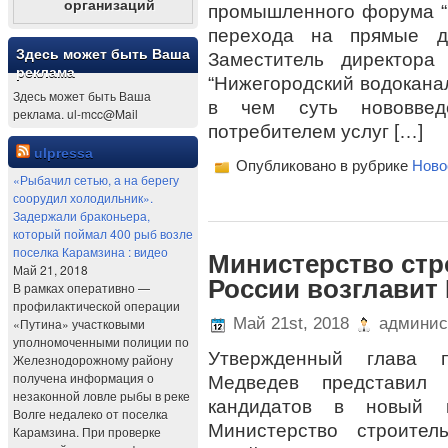
организаций
промышленного форума “
перехода на прямые д
Здесь может быть Ваша
Заместитель директор
реклама
“Нижегородский водокана
Здесь может быть Ваша
в чем суть нововвед
реклама. ul-mcc@Mail
потребителем услуг […]
ulpressa
Опубликовано в рубрике
Ново
«Рыбачил сетью, а на берегу
соорудил холодильник».
Задержали браконьера,
который поймал 400 рыб возле
поселка Карамзина : видео
Министерство стр
Май 21, 2018
России возглавит
В рамках оперативно —
профилактической операции
Май 21st, 2018
админис
«Путина» участковыми
уполномоченными полиции по
Утвержденный глава п
Железнодорожному району
получена информация о
Медведев представил 
незаконной ловле рыбы в реке
кандидатов в новый к
Волге недалеко от поселка
Министерство строител
Карамзина. При проверке