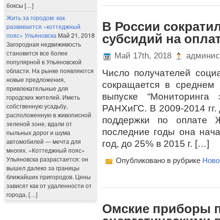
боксы […]
Жить за городом: как
В России сократи
развивается «коттеджный
пояс» Ульяновска
Май 21, 2018
субсидий на опла
Загородная недвижимость
становится все более
Май 17th, 2018
админис
популярной в Ульяновской
области. На рынке появляются
Число получателей соци
новые предложения,
сокращается в среднем 
привлекательные для
выпуске “Мониторинга 
городских жителей. Иметь
собственную усадьбу,
РАНХиГС. В 2009-2014 гг.
расположенную в живописной
поддержки по оплате 
зеленой зоне, вдали от
последние годы она нач
пыльных дорог и шума
автомобилей — мечта для
год, до 25% в 2015 г. […]
многих. «Коттеджный пояс»
Ульяновска разрастается: он
Опубликовано в рубрике
Ново
вышел далеко за границы
ближайших пригородов. Цены
зависят как от удаленности от
города, […]
Омские приборы п