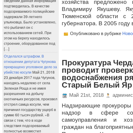
сведений данная информация
хозяйства предложено 
подтвердилась. В качестве
Владимиру Якушеву. Як
подозреваемого полицейские
Тюменской области с 2
задержали 39-летнего
ульяновца. Было установлено,
губернатора. В 2005 году 
что рыбачил он с
использованием сетей. При
Опубликовано в рубрике
Ново
этом на берегу находилось
строение, оборудованное под
[…]
Отделался штрафом. В
Прокуратура Черд
отношении депутата Чугунова
прекращено уголовное дело за
проводит проверк
убийство косули
Май 21, 2018
водоснабжения ря
23 декабря 2017 года Чугунов,
находясь недалеко от села
Старый Белый Яр
Зеленая Роща и не имея
разрешения на добычу
Май 21st, 2018
админис
охотничьих ресурсов, произвел
отстрел самца косули, чем
Надзирающие прокуроры 
причинил государству ущерб в
надзор в сфере соб
сумме 60 тысяч рублей. «В
самоуправления и хоз
связи с тем, что в ходе
следствия подозреваемый
граждан на благоприятные
полностью возместил