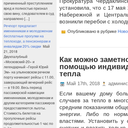
Прокуратура Чердаклинс
причиненный преступлением
установила, что с 17 мая
вред и полностью признал
свою вину, следователем в суд
Набережной и Централ
направлено […]
возникли перебои с холо
Речпорт предлагает
именинникам и молодоженам
Опубликовано в рубрике
Ново
бесплатные прогулки на
теплоходе, а пенсионерам и
инвалидам 20% скидки
Май
21, 2018
Двухпалубный
Как можно заметн
«Московский-20» и
помощью индивид
легендарный «Герой Юрий
Эм» на ульяновском речном
тепла
порту начинают рейсы с 11.00,
завершающий вечерний рейс
Май 17th, 2018
админис
— в 19.00. Весь период
пассажирской навигации
Если вашему дому боль
именинникам, молодоженам и
случаев за тепло в мног
другим категориям пассажиров
средним показаниям обще
предоставляются льготы.
Стоимость билетов на
энергии. Либо по норм
прогулочные рейсы
властями. Установить у
продолжительностью 1 час по
счетчик и платить только