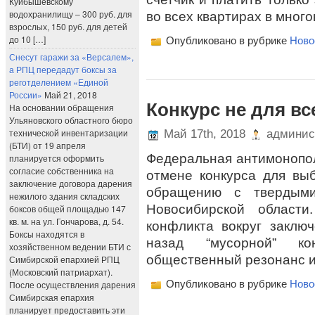
Куйбышевскому
водохранилищу – 300 руб. для
во всех квартирах в мног
взрослых, 150 руб. для детей
до 10 […]
Опубликовано в рубрике
Ново
Снесут гаражи за «Версалем»,
а РПЦ передадут боксы за
реготделением «Единой
России»
Май 21, 2018
Конкурс не для вс
На основании обращения
Ульяновского областного бюро
технической инвентаризации
Май 17th, 2018
админис
(БТИ) от 19 апреля
Федеральная антимонопо
планируется оформить
согласие собственника на
отмене конкурса для вы
заключение договора дарения
обращению с твердым
нежилого здания складских
Новосибирской област
боксов общей площадью 147
кв. м. на ул. Гончарова, д. 54.
конфликта вокруг заклю
Боксы находятся в
назад “мусорной” ко
хозяйственном ведении БТИ с
общественный резонанс и
Симбирской епархией РПЦ
(Московский патриархат).
Опубликовано в рубрике
Ново
После осуществления дарения
Симбирская епархия
планирует предоставить эти