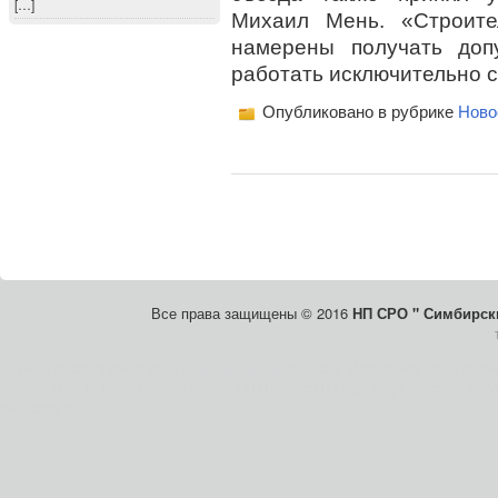
[…]
Михаил Мень. «Строите
намерены получать доп
работать исключительно с
Опубликовано в рубрике
Ново
Все права защищены © 2016
НП СРО " Симбирски
Save on discount prescription
pharmacy online
take care of pharmacy. Shop onlin
number. How To Order Product Search FAQ Contact Us Login Page Purchased. Mai
medications.