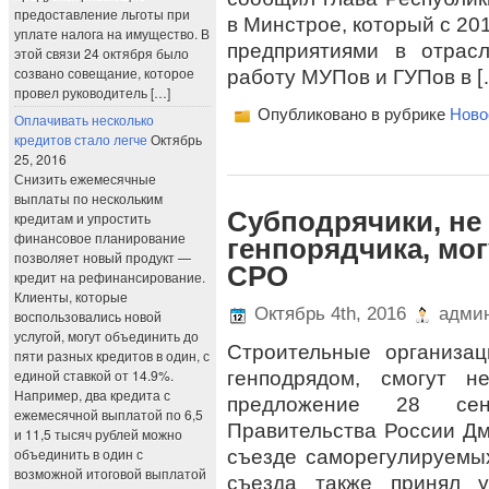
предоставление льготы при
в Минстрое, который с 20
уплате налога на имущество. В
предприятиями в отрас
этой связи 24 октября было
созвано совещание, которое
работу МУПов и ГУПов в [
провел руководитель […]
Опубликовано в рубрике
Ново
Оплачивать несколько
кредитов стало легче
Октябрь
25, 2016
Снизить ежемесячные
выплаты по нескольким
Субподрячики, н
кредитам и упростить
финансовое планирование
генпорядчика, мог
позволяет новый продукт —
СРО
кредит на рефинансирование.
Клиенты, которые
Октябрь 4th, 2016
админ
воспользовались новой
услугой, могут объединить до
Строительные организа
пяти разных кредитов в один, с
единой ставкой от 14.9%.
генподрядом, смогут н
Например, два кредита с
предложение 28 сен
ежемесячной выплатой по 6,5
Правительства России Дм
и 11,5 тысяч рублей можно
объединить в один с
съезде саморегулируемых
возможной итоговой выплатой
съезда также принял у