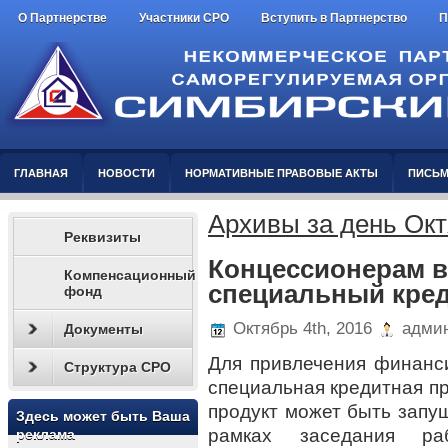
О Партнерстве
Участники СРО
Вступить в Партнерство
П
ГЛАВНАЯ
НОВОСТИ
НОРМАТИВНЫЕ ПРАВОВЫЕ АКТЫ
ПИСЬМ
Архивы за день Окт
Реквизиты
Концессионерам в
Компенсационный
специальный кре
фонд
Октябрь 4th, 2016
админ
Документы
Для привлечения финанс
Структура СРО
специальная кредитная п
продукт может быть запущ
Здесь может быть Ваша
рамках заседания р
реклама