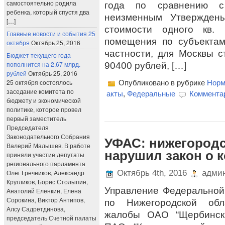
самостоятельно родила
года по сравнению с
ребенка, который спустя два
неизменным Утверждены
[…]
стоимости одного кв.
Главные новости и события 25
помещения по субъектам
октября
Октябрь 25, 2016
частности, для Москвы с
Бюджет текущего года
пополнится на 2,67 млрд.
90400 рублей, […]
рублей
Октябрь 25, 2016
25 октября состоялось
Опубликовано в рубрике
Норм
заседание комитета по
акты
,
Федеральные
Комментар
бюджету и экономической
политике, которое провел
первый заместитель
Председателя
Законодательного Собрания
УФАС: нижегородс
Валерий Малышев. В работе
нарушил закон о 
приняли участие депутаты
регионального парламента
Олег Гречников, Александр
Октябрь 4th, 2016
админ
Кругликов, Борис Столыпин,
Управление Федеральной
Анатолий Еленкин, Елена
Сорокина, Виктор Антипов,
по Нижегородской обл
Алсу Садретдинова,
жалобы ОАО “Щербински
председатель Счетной палаты