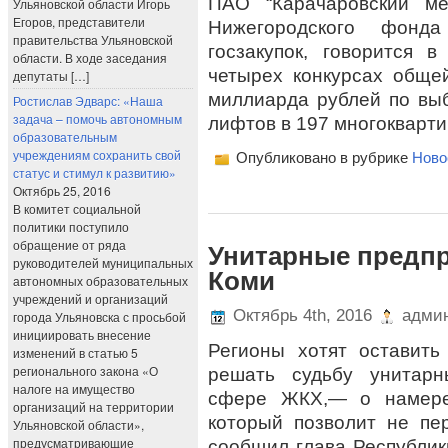
ПАО “Карачаровский ме
Ульяновской области Игорь
Егоров, представители
Нижегородского фонд
правительства Ульяновской
госзакупок, говорится
области. В ходе заседания
четырех конкурсах обще
депутаты […]
миллиарда рублей по вы
Ростислав Эдварс: «Наша
задача – помочь автономным
лифтов в 197 многокварти
образовательным
учреждениям сохранить свой
Опубликовано в рубрике
Ново
статус и стимул к развитию»
Октябрь 25, 2016
В комитет социальной
политики поступило
обращение от ряда
Унитарные предпр
руководителей муниципальных
Коми
автономных образовательных
учреждений и организаций
Октябрь 4th, 2016
админ
города Ульяновска с просьбой
инициировать внесение
Регионы хотят оставить
изменений в статью 5
регионального закона «О
решать судьбу унитарн
налоге на имущество
сфере ЖКХ,— о намерен
организаций на территории
который позволит не пе
Ульяновской области»,
предусматривающие
сообщил глава Республик