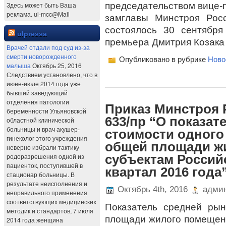
председательством вице-
Здесь может быть Ваша
реклама. ul-mcc@Mail
замглавы Минстроя Рос
состоялось 30 сентября
ulpressa
премьера Дмитрия Козака
Врачей отдали под суд из-за
смерти новорожденного
Опубликовано в рубрике
Ново
малыша
Октябрь 25, 2016
Следствием установлено, что в
июне-июле 2014 года уже
бывший заведующий
отделения патологии
Приказ Минстроя Р
беременности Ульяновской
633/пр “О показа
областной клинической
больницы и врач акушер-
стоимости одного
гинеколог этого учреждения
общей площади ж
неверно избрали тактику
родоразрешения одной из
субъектам Россий
пациенток, поступившей в
квартал 2016 года
стационар больницы. В
результате неисполнения и
Октябрь 4th, 2016
админ
неправильного применения
соответствующих медицинских
Показатель средней ры
методик и стандартов, 7 июля
площади жилого помещения
2014 года женщина