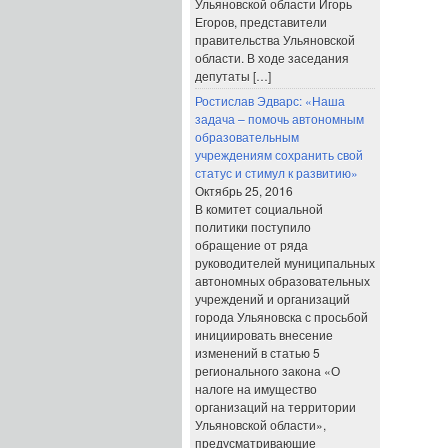
Ульяновской области Игорь
Егоров, представители
правительства Ульяновской
области. В ходе заседания
депутаты […]
Ростислав Эдварс: «Наша
задача – помочь автономным
образовательным
учреждениям сохранить свой
статус и стимул к развитию»
Октябрь 25, 2016
В комитет социальной
политики поступило
обращение от ряда
руководителей муниципальных
автономных образовательных
учреждений и организаций
города Ульяновска с просьбой
инициировать внесение
изменений в статью 5
регионального закона «О
налоге на имущество
организаций на территории
Ульяновской области»,
предусматривающие