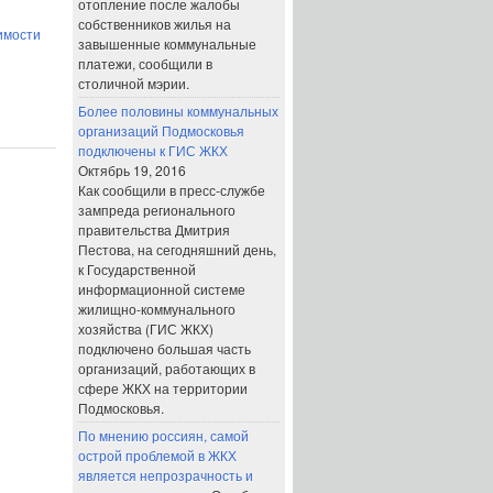
отопление после жалобы
собственников жилья на
имости
завышенные коммунальные
й
платежи, сообщили в
столичной мэрии.
Более половины коммунальных
организаций Подмосковья
подключены к ГИС ЖКХ
Октябрь 19, 2016
Как сообщили в пресс-службе
зампреда регионального
правительства Дмитрия
Пестова, на сегодняшний день,
к Государственной
информационной системе
жилищно-коммунального
хозяйства (ГИС ЖКХ)
подключено большая часть
организаций, работающих в
сфере ЖКХ на территории
Подмосковья.
По мнению россиян, самой
острой проблемой в ЖКХ
является непрозрачность и