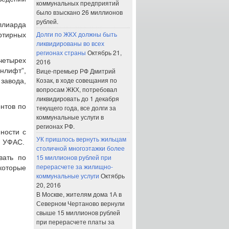
коммунальных предприятий
было взыскано 26 миллионов
рублей.
ллиарда
Долги по ЖКХ должны быть
ртирных
ликвидированы во всех
регионах страны
Октябрь 21,
четырех
2016
лифт”,
Вице-премьер РФ Дмитрий
Козак, в ходе совещания по
завода,
вопросам ЖКХ, потребовал
ликвидировать до 1 декабря
нтов по
текущего года, все долги за
коммунальные услуги в
регионах РФ.
ности с
УК пришлось вернуть жильцам
и УФАС.
столичной многоэтажки более
15 миллионов рублей при
вать по
перерасчете за жилищно-
которые
коммунальные услуги
Октябрь
20, 2016
В Москве, жителям дома 1А в
Северном Чертаново вернули
свыше 15 миллионов рублей
при перерасчете платы за