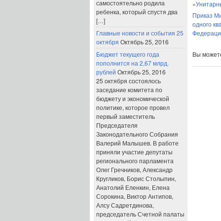
самостоятельно родила
«
Унитарны
ребенка, который спустя два
Приказ Ми
[…]
одного кв
Главные новости и события 25
Федерации
октября
Октябрь 25, 2016
Бюджет текущего года
Вы може
пополнится на 2,67 млрд.
рублей
Октябрь 25, 2016
25 октября состоялось
заседание комитета по
бюджету и экономической
политике, которое провел
первый заместитель
Председателя
Законодательного Собрания
Валерий Малышев. В работе
приняли участие депутаты
регионального парламента
Олег Гречников, Александр
Кругликов, Борис Столыпин,
Анатолий Еленкин, Елена
Сорокина, Виктор Антипов,
Алсу Садретдинова,
председатель Счетной палаты