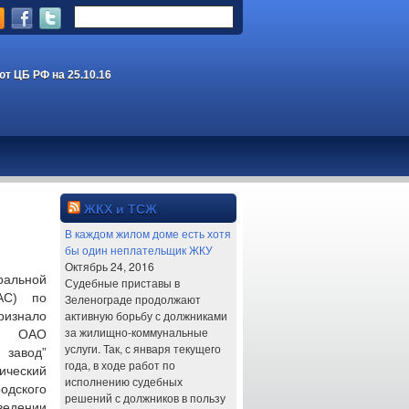
ют ЦБ РФ на 25.10.16
ЖКХ и ТСЖ
В каждом жилом доме есть хотя
бы один неплательщик ЖКУ
Октябрь 24, 2016
ьной
Судебные приставы в
АС) по
Зеленограде продолжают
активную борьбу с должниками
изнало
за жилищно-коммунальные
ы ОАО
услуги. Так, с января текущего
 завод”
года, в ходе работ по
ческий
исполнению судебных
дского
решений с должников в пользу
едении