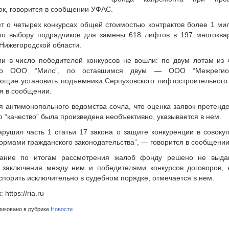
ок, говорится в сообщении УФАС.
ет о четырех конкурсах общей стоимостью контрактов более 1 ми
по выбору подрядчиков для замены 618 лифтов в 197 многоква
Нижегородской области.
ли в число победителей конкурсов не вошли: по двум лотам из 
ло ООО “Милс”, по оставшимся двум — ООО “Межрегион
ющие установить подъемники Серпуховского лифтостроительного 
я в сообщении.
я антимонопольного ведомства сочла, что оценка заявок претенде
 “качество” была произведена необъективно, указывается в нем.
арушил часть 1 статьи 17 закона о защите конкуренции в совокуп
ормами гражданского законодательства”, — говорится в сообщени
ание по итогам рассмотрения жалоб фонду решено не выда
 заключения между ним и победителями конкурсов договоров, 
порить исключительно в судебном порядке, отмечается в нем.
 https://ria.ru
иковано в рубрике
Новости