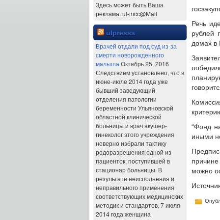
Здесь может быть Ваша
госзакуп
реклама. ul-mcc@Mail
Речь ид
ulpressa
рублей 
домах в 
Врачей отдали под суд из-за
смерти новорожденного
Заявите
малыша
Октябрь 25, 2016
победи
Следствием установлено, что в
планиру
июне-июле 2014 года уже
говоритс
бывший заведующий
отделения патологии
Комисси
беременности Ульяновской
критерию
областной клинической
больницы и врач акушер-
“Фонд н
гинеколог этого учреждения
иными н
неверно избрали тактику
Предпис
родоразрешения одной из
пациенток, поступившей в
причине
стационар больницы. В
можно ос
результате неисполнения и
Источник:
неправильного применения
соответствующих медицинских
Опубл
методик и стандартов, 7 июля
2014 года женщина