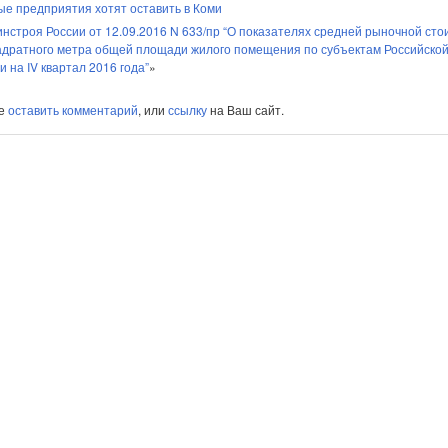
е предприятия хотят оставить в Коми
нстроя России от 12.09.2016 N 633/пр “О показателях средней рыночной сто
адратного метра общей площади жилого помещения по субъектам Российско
 на IV квартал 2016 года”
»
те
оставить комментарий
, или
ссылку
на Ваш сайт.