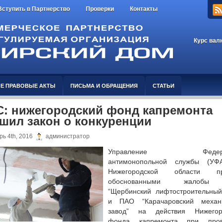
Вступить в Партнерство
Проверки
Контакты
Курс вал
Е ПРАВОВЫЕ АКТЫ
ПИСЬМА И ОБРАЩЕНИЯ
СТАТЬИ
: нижегородский фонд капремонта
шил закон о конкуренции
ь 4th, 2016
администратор
Управление Федерал
антимонопольной службы (УФ
Нижегородской области пр
обоснованными жалоб
“Щербинский лифтостроительный
и ПАО “Карачаровский механи
завод” на действия Нижегоро
фонда капремонта при пров