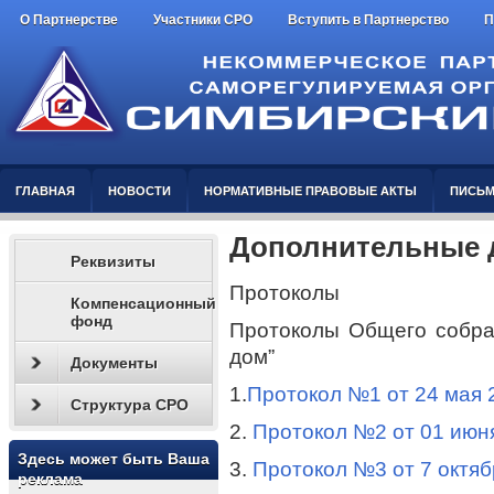
О Партнерстве
Участники СРО
Вступить в Партнерство
П
ГЛАВНАЯ
НОВОСТИ
НОРМАТИВНЫЕ ПРАВОВЫЕ АКТЫ
ПИСЬМ
Дополнительные 
Реквизиты
Протоколы
Компенсационный
фонд
Протоколы Общего собр
дом”
Документы
1.
Протокол №1 от 24 мая 
Структура СРО
2.
Протокол №2 от 01 июн
Здесь может быть Ваша
3.
Протокол №3 от 7 октяб
реклама