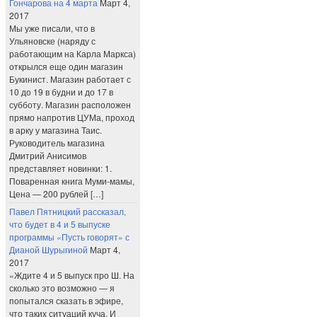
Гончарова на 4 марта
Март 4,
2017
Мы уже писали, что в
Ульяновске (наряду с
работающим на Карла Маркса)
открылся еще один магазин
Букинист. Магазин работает с
10 до 19 в будни и до 17 в
субботу. Магазин расположен
прямо напротив ЦУМа, проход
в арку у магазина Таис.
Руководитель магазина
Дмитрий Анисимов
представляет новинки: 1.
Поваренная книга Муми-мамы,
Цена — 200 рублей […]
Павел Пятницкий рассказал,
что будет в 4 и 5 выпуске
программы «Пусть говорят» с
Дианой Шурыгиной
Март 4,
2017
«Ждите 4 и 5 выпуск про Ш. На
сколько это возможно — я
попытался сказать в эфире,
что таких ситуаций куча. И