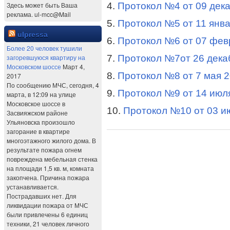
4.
Протокол №4 от 09 дек
Здесь может быть Ваша
реклама. ul-mcc@Mail
5.
Протокол №5 от 11 янв
ulpressa
6.
Протокол №6 от 07 фев
Более 20 человек тушили
7.
Протокол №7от 26 дека
загоревшуюся квартиру на
Московском шоссе
Март 4,
8.
Протокол №8 от 7 мая 
2017
По сообщению МЧС, сегодня, 4
9.
Протокол №9 от 14 июл
марта, в 12:09 на улице
Московское шоссе в
10.
Протокол №10 от 03 и
Засвияжском районе
Ульяновска произошло
загорание в квартире
многоэтажного жилого дома. В
результате пожара огнем
повреждена мебельная стенка
на площади 1,5 кв. м, комната
закопчена. Причина пожара
устанавливается.
Пострадавших нет. Для
ликвидации пожара от МЧС
были привлечены 6 единиц
техники, 21 человек личного