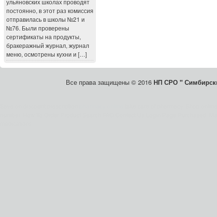
ульяновских школах проводят
постоянно, в этот раз комиссия
отправилась в школы №21 и
№76. Были проверены
сертификаты на продукты,
бракеражный журнал, журнал
меню, осмотрены кухни и […]
Все права защищены © 2016
НП СРО " Симбирски
Save on discount prescription
pharmacy online
take care of pharmacy. Shop onlin
number. How To Order Product Search FAQ Contact Us Login Page Purchased. Mai
medications.