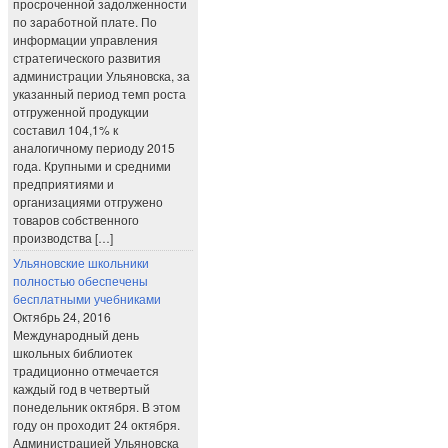
просроченной задолженности
по заработной плате. По
информации управления
стратегического развития
администрации Ульяновска, за
указанный период темп роста
отгруженной продукции
составил 104,1% к
аналогичному периоду 2015
года. Крупными и средними
предприятиями и
организациями отгружено
товаров собственного
производства […]
Ульяновские школьники
полностью обеспечены
бесплатными учебниками
Октябрь 24, 2016
Международный день
школьных библиотек
традиционно отмечается
каждый год в четвертый
понедельник октября. В этом
году он проходит 24 октября.
Администрацией Ульяновска