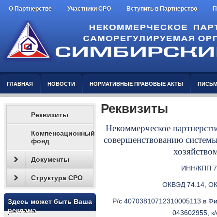
О Партнерстве
Участники СРО
Вступить в Партнерство
П
ГЛАВНАЯ
НОВОСТИ
НОРМАТИВНЫЕ ПРАВОВЫЕ АКТЫ
ПИСЬМ
Реквизиты
Реквизиты
Некоммерческое партнерств
Компенсационный
совершенствованию систем
фонд
хозяйство
Документы
ИНН/КПП 73
Структура СРО
ОКВЭД 74.14, ОК
Р/с 40703810712310005113 в Фи
Здесь может быть Ваша
реклама
043602955, к