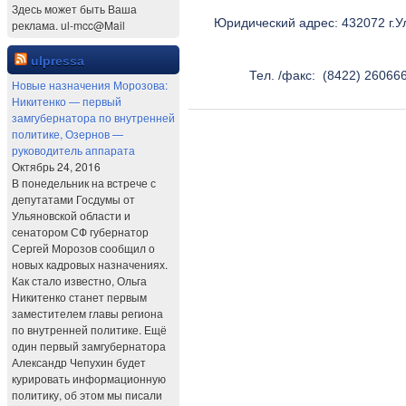
Здесь может быть Ваша
Юридический адрес: 432072 г.Ул
реклама. ul-mcc@Mail
ulpressa
Тел. /факс: (8422) 260666
Новые назначения Морозова:
Никитенко — первый
замгубернатора по внутренней
политике, Озернов —
руководитель аппарата
Октябрь 24, 2016
В понедельник на встрече с
депутатами Госдумы от
Ульяновской области и
сенатором СФ губернатор
Сергей Морозов сообщил о
новых кадровых назначениях.
Как стало известно, Ольга
Никитенко станет первым
заместителем главы региона
по внутренней политике. Ещё
один первый замгубернатора
Александр Чепухин будет
курировать информационную
политику, об этом мы писали