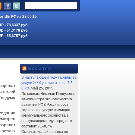
ют ЦБ РФ на 28.05.15
 - 78,6337 руб.
 - 51,0178 руб.
 - 55,6757 руб.
ЖКХ и ТСЖ
В наступающем году тарифы за
услуги ЖКХ увеличатся на 7,5 -
арплат
8,7%
Май 25, 2015
чателей
По словам Николая Подгузова,
Госдума
замминистра экономического
развития РФВ России, рост
тарифов на услуги жилищно-
седания
коммунального хозяйства в
мотрен
наступающем году в среднем
зарплат
составит 7,5-8,7%.
ностных
Окончательный прогноз по