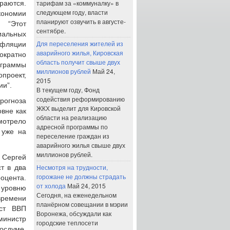
тарифам за «коммуналку» в
ираются.
следующем году, власти
кономии
планируют озвучить в августе-
 “Этот
сентябре.
иальных
Для переселения жителей из
нфляции
аварийного жилья, Кировская
ократно
область получит свыше двух
ограммы
миллионов рублей
Май 24,
проект,
2015
ии”.
В текущем году, Фонд
содействия реформированию
рогноза
ЖКХ выделит для Кировской
вне как
области на реализацию
мотрело
адресной программы по
 уже на
переселение граждан из
аварийного жилья свыше двух
миллионов рублей.
 Сергей
Несмотря на трудности,
т в два
горожане не должны страдать
оцента.
от холода
Май 24, 2015
 уровню
Сегодня, на еженедельном
времени
планёрном совещании в мэрии
ост ВВП
Воронежа, обсуждали как
министр
городские теплосети
осдуме.