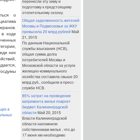
перенесли эту зиму и
подготовку к предстоящему
отопительному сезону.
иться о
Общая задолженность жителей
циатива
Москвы и Подмосковья за ЖКУ
теранов.
превысила 20 млрд рублей
Май
 в ходе
21, 2015
еченных
По данным Национальной
егории,
службы взыскания (НСВ),
еди них
общая сумма долга
йствий,
потребителей Москвы и
идается,
Московской области за услуги
жилищно-коммунального
 Госдумы
хозяйства составила свыше 20
млрд руб., сообщили в пресс-
службе НСВ.
85% затрат на проведение
капремонта жилья покроет
бюджет Калининградской
щих в
области
Май 20, 2015
альных
Власти Калининградской
области напомнили
собственникам жилья , что до
17 июня им необходимо