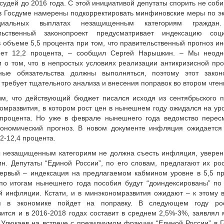
судей до 2016 года. С этой инициативой депутаты спорить не соб
в Госдуме намерены подкорректировать минфиновские меры по э
иальных выплатах незащищенным категориям граждан.
льственный законопроект предусматривает индексацию соц
в объеме 5,5 процента при том, что правительственный прогноз и
яет 12,2 процента, – сообщил Сергей Нарышкин. – Мы неодн
и о том, что в непростых условиях реализации антикризисной пр
ные обязательства должны выполняться, поэтому этот законо
 требует тщательного анализа и внесения поправок во втором чтен
м, что действующий бюджет писался исходя из сентябрьского п
омразвития, в котором рост цен в нынешнем году ожидался на уро
 процента. Но уже в феврале нынешнего года ведомство перес
кономический прогноз. В новом документе инфляция ожидается
2-12,4 процента.
 незащищенным категориям не должна съесть инфляция, уверен
н. Депутаты “Единой России”, по его словам, предлагают их рос
Первый – индексация на предлагаемом кабмином уровне в 5,5 пр
по итогам нынешнего года пособия будут “доиндексированы” по
й инфляции. Кстати, и в минэкономразвития ожидают – к этому 
ия в экономике пойдет на поправку. В следующем году р
вится и в 2016-2018 годах составит в среднем 2,5%-3%, заявлял 
 Улюкаев на встрече с президиумом фракции “Единой России” в Г