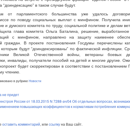
а “доиндексацию” в таком случае будут.
там от парламентского большинства уже удалось договор
иссе по поводу социальных выплат с минфином. Получила ини
е и думского комитета по труду, социальной политике и делам ве
бщила глава комитета Ольга Баталина, решение, выработанное
ьтаций с минфином, направлено на защиту наименее обесп
ий граждан. В проекте постановления Госдумы перечислены кат
 которым будут “доиндексированы” по фактической инфляции. Ср
тники Великой Отечественной войны, ветераны боевых де
ки, инвалиды, получатели пособий на детей и многие другие. Ож
нопроект будет скорректирован в соответствии с постановлением
му чтению.
иковано в рубрике
Новости
а не придет
нстроя России от 18.03.2015 N 7288-ач/04 Об отдельных вопросах, возникаю
применением повышающих коэффициентов к нормативам потребления коммун
те
оставить комментарий
, или
ссылку
на Ваш сайт.