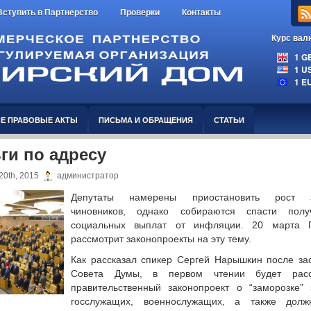
Вступить в Партнерство
Проверки
Контакты
Курс вал
1 GBP
1 USD
1 EUR
Е ПРАВОВЫЕ АКТЫ
ПИСЬМА И ОБРАЩЕНИЯ
СТАТЬИ
ги по адресу
20th, 2015
администратор
Депутаты намерены приостановить рост з
чиновников, однако собираются спасти полу
социальных выплат от инфляции. 20 марта 
рассмотрит законопроекты на эту тему.
Как рассказал спикер Сергей Нарышкин после за
Совета Думы, в первом чтении будет расс
правительственный законопроект о “заморозке” 
госслужащих, военнослужащих, а также долж