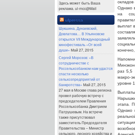
окладов 
Здесь может быть Ваша
Однако 
реклама. ul-mcc@Mail
на соц
правите
ulpressa
выплат 
Шукшина, Дунаевский,
составл
Довлатова… В Ульяновске
заявлял
открылся VII Международный
социаль
кинофестиваль «От всей
души»
Май 27, 2015
конечно,
Сергей Морозов: «В
Напомни
сотрудничестве с
Минэкон
Россельхозбанком нам удастся
раз 5,5
спасти несколько
макро-э
сельхозпредприятий от
уровне 1
банкротства»
Май 27, 2015
27 мая в Москве глава региона
Выплаты
провел рабочую встречу с
Нарышки
председателем Правления
этапа. 
Россельхозбанка Дмитрием
Однако 
Патрушевым. На встрече
реально
также присутствовал
заместитель Председателя
ситуац
Правительства – Министр
возобно
сельского, лесного хозяйства и
Алексей