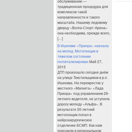
обслуживанию —
традиционная процедура для
комплексов такой
направленности и такого
масштаба. Нашему ледовому
дворцу «Волга-Спорт-Арена»
она необходима, прежде всего,
[…]
В Ишеевке «Приора» наехала
на мопед. Мотогонщик в
тяжелом состоянии
госпитализирован
Май 27,
2015
ДТП произошло сегодня днём
на улице Текстильщиков в р.п.
Ишеевка. На перекрестке у
местного «Магнита» «Лада
Приора» под управлением 29-
летнего водителя, не уступила
дорогу мопеду «Альфа». В
результате 20-летний
мотогонщик попал в
нейрохирургическое
отделение БСМП. Как нам
пояснили в региональном