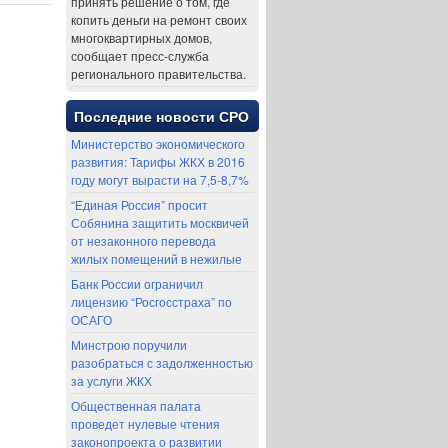
принять решение о том, где
копить деньги на ремонт своих
многоквартирных домов,
сообщает пресс-служба
регионального правительства.
Последние новости СРО
Министерство экономического
развития: Тарифы ЖКХ в 2016
году могут вырасти на 7,5-8,7%
“Единая Россия” просит
Собянина защитить москвичей
от незаконного перевода
жилых помещений в нежилые
Банк России ограничил
лицензию “Росгосстраха” по
ОСАГО
Минстрою поручили
разобраться с задолженностью
за услуги ЖКХ
Общественная палата
проведет нулевые чтения
законопроекта о развитии