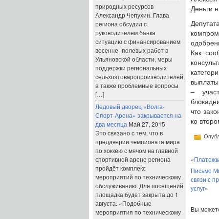
природных ресурсов
Деньги н
Александр Чепухин. Глава
региона обсудил с
Депута
руководителем банка
компром
ситуацию с финансированием
одобрени
весенне- полевых работ в
Как соо
Ульяновской области, меры
консул
поддержки региональных
категор
сельхозтоваропроизводителей,
выплаты
а также проблемные вопросы
– учас
[…]
блокадни
Ледовый дворец «Волга-
что зако
Спорт-Арена» закрывается на
ко второ
два месяца
Май 27, 2015
Это связано с тем, что в
Опубл
преддверии чемпионата мира
по хоккею с мячом на главной
спортивной арене региона
«
Платежк
пройдёт комплекс
Письмо Ми
мероприятий по техническому
связи с 
обслуживанию. Для посещений
услуг
»
площадка будет закрыта до 1
августа. «Подобные
Вы може
мероприятия по техническому