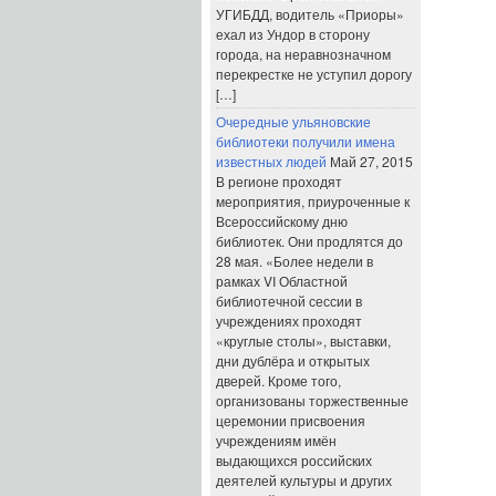
УГИБДД, водитель «Приоры»
ехал из Ундор в сторону
города, на неравнозначном
перекрестке не уступил дорогу
[…]
Очередные ульяновские
библиотеки получили имена
известных людей
Май 27, 2015
В регионе проходят
мероприятия, приуроченные к
Всероссийскому дню
библиотек. Они продлятся до
28 мая. «Более недели в
рамках VI Областной
библиотечной сессии в
учреждениях проходят
«круглые столы», выставки,
дни дублёра и открытых
дверей. Кроме того,
организованы торжественные
церемонии присвоения
учреждениям имён
выдающихся российских
деятелей культуры и других