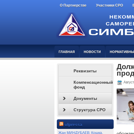
О Партнерстве
Участники СРО
ГЛАВНАЯ
НОВОСТИ
НОРМАТИВНЫ
Долж
Реквизиты
прод
Компенсационный
Август
фонд
Документы
Структура СРО
ulpressa
Жан МИНДУБАЕВ: Кошка,
обсужде