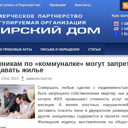
Вступить в Партнерство
Проверки
Контакты
Курс вал
1 GBP
1 USD
1 EUR
Е ПРАВОВЫЕ АКТЫ
ПИСЬМА И ОБРАЩЕНИЯ
СТАТЬИ
никам по «коммуналке» могут запре
авать жилье
 22nd, 2013
администратор
Совершать любые сделки с недвижимость
быть запрещено собственникам квартир, чьи д
оплате ЖКХ превышают стоимость услуг з
месяцев. А менее злостных нарушителей
заставить платить пени в двукратном размере
другие инициативы содержатся в проекте поп
Жилищном кодексу, выставленном на общес
ние.