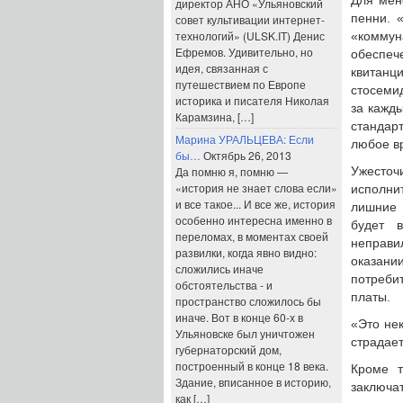
Для мен
директор АНО «Ульяновский
пенни. 
совет культивации интернет-
технологий» (ULSK.IT) Денис
«коммун
Ефремов. Удивительно, но
обеспе
идея, связанная с
квитанц
путешествием по Европе
стосеми
историка и писателя Николая
за кажды
Карамзина, […]
стандар
Марина УРАЛЬЦЕВА: Если
любое в
бы…
Октябрь 26, 2013
Да помню я, помню —
Ужесточ
«история не знает слова если»
исполнит
и все такое... И все же, история
лишние 
особенно интересна именно в
будет 
переломах, в моментах своей
неправи
развилки, когда явно видно:
оказани
сложились иначе
потреби
обстоятельства - и
платы.
пространство сложилось бы
иначе. Вот в конце 60-х в
«Это не
Ульяновске был уничтожен
страдает
губернаторский дом,
построенный в конце 18 века.
Кроме т
Здание, вписанное в историю,
заключ
как […]