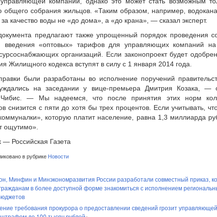
 управляющей компании, однако это может стать возможным то
 общего собрания жильцов. «Таким образом, например, водокана
 за качество воды не «до дома», а «до крана», — сказал эксперт.
документа предлагают также упрощенный порядок проведения с
, введения «оптовых» тарифов для управляющих компаний на
есурсоснабжающих организаций. Если законопроект будет одобрен,
я Жилищного кодекса вступят в силу с 1 января 2014 года.
правки были разработаны во исполнение поручений правительст
уждались на заседании у вице-премьера Дмитрия Козака, — 
Чибис. — Мы надеемся, что после принятия этих норм кол
в снизится с пяти до хотя бы трех процентов. Если учитывать, ч
коммуналки», которую платит население, равна 1,3 миллиарда руб
т ощутимо».
к — Российская Газета
иковано в рубрике
Новости
он, Минфин и Минэкономразвития России разработали совместный приказ, к
гражданам в более доступной форме знакомиться с исполнением региональн
бюджетов
ение требования прокурора о предоставлении сведений грозит управляюще
 штрафом до 100 тысяч рублей
»