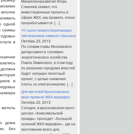
 размер
Минрегионразвития Игорь
ческими
Слюняев заявил, что
инвестиционные проекты в
 вполне
сфере ЖКХ, как правило, плохо
ачивать
прорабатываются. […]
о одной
й суммы
10 тысяч энергосберегающих
светильников заменят обычные
 годовых
Октябрь 23, 2013
плати в
По словам главы Московского
департамента топливно-
ношении
энергетического хозяйства
Павла Ливинского, в этом году,
казались
по решению городских властей
 должна
будет запущен пилотный
которая
проект, с целью снижения
щиков в
платы за электроэнергию. […]
рядовых
Для жителей Красноярского
размера
края провели ЖКХ-марафон
Октябрь 22, 2013
Сегодня, в красноярском пресс-
 житель
центре «Комсомольской
правды» проходит «Большой
го дома
осенний ЖКХ-марафон», где на
ми, без
протяжении всего дня,