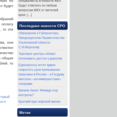
специалисты в области ЖКХ
лько по
будут отвечать по любым
л будет
вопросам ЖКХ от жителей
края. […]
обраний
 оплату
Последние новости СРО
 то эти
Обращение к Губернатору,
Председателю Правительства
Ульяновской области
ва, они
С.И.Морозову
отметил
ичество
Торговые центры обяжут
то общая
оплачивать доступ к дорогам
лей, то
Единороссы хотят вдвое
сократить срок пребывания
приезжих в России – в Госдуму
внесены «антимигрантские»
поправки
Кремль берет Фемиду под
контроль?
оторый
ых и
Краткий курс мэрской жизни
й
Метки