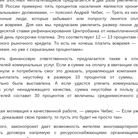
ее злостных неплательщиков предлагается в два раза увеличить
«В России примерно пять процентов населения являются хрони
альными» должниками, — пояснил Андрей Чибис. — Треть из них
ченные люди, которые забывают или попросту ленятся опл
ии вовремя. Для них мы предлагаем увеличить размер пенни д
десятой ставки рефинансирования Центробанка от невыплаченно
й день просрочки платежа. Это соответствует 12 — 13 процентам
тного рыночного кредита. То есть не хочешь платить вовремя — 
ремя, но уже с серьезными процентами».
ить финансовую ответственность предлагается также в от
елей коммунальных услуг. Если в сумме на оплату в квитанции о
нули и потребитель смог это доказать, управляющая компания
выплатить неустойку в размере 10 процентов от суммы, 
льно была выставлена. А если удастся уличить коммуналь
и услуг ненадлежащего качества, сумма неустойки в пользу 
телей составит 30 процентов от величины среднемесячного 
кая мотивация к качественной работе, — уверен Чибис. — Если уж
, доказывая свою правоту, то пусть это будет не просто так».
ого, законопроект дает возможность жителям многоквартирно
ать договора напрямую с ресурсоснабжающими организация