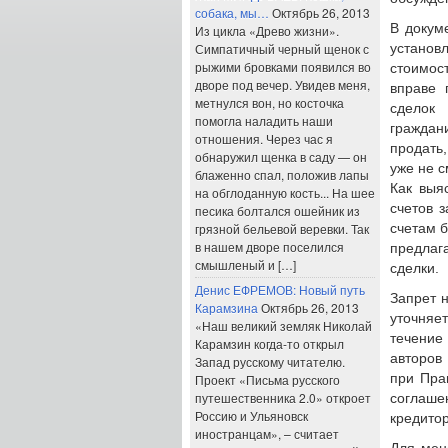
собака, мы…
Октябрь 26, 2013
В докум
Из цикла «Древо жизни».
Симпатичный черный щенок с
установ
рыжими бровками появился во
стоимос
дворе под вечер. Увидев меня,
вправе 
метнулся вон, но косточка
сделок
помогла наладить наши
граждани
отношения. Через час я
продать
обнаружил щенка в саду — он
уже не с
блаженно спал, положив лапы
Как выя
на обглоданную кость... На шее
счетов з
песика болтался ошейник из
грязной бельевой веревки. Так
счетам б
в нашем дворе поселился
предлаг
смышленый и […]
сделки.
Денис ЕФРЕМОВ: Новый путь
Запрет 
Карамзина
Октябрь 26, 2013
уточняет
«Наш великий земляк Николай
течение
Карамзин когда-то открыл
авторов
Запад русскому читателю.
при Пра
Проект «Письма русского
путешественника 2.0» откроет
соглаше
Россию и Ульяновск
кредито
иностранцам», – считает