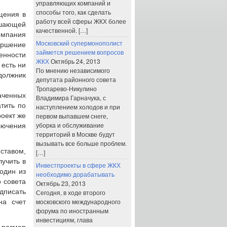
управляющих компаний и
способы того, как сделать
щения в
работу всей сферы ЖКХ более
ышающей
качественной. […]
омпания
Московский супермонополист
ершение
займется решением вопросов
нности
ЖКХ
Октябрь 24, 2013
 есть ни
По мнению независимого
должник
депутата районного совета
Тропарево-Никулино
аченных
Владимира Гарначука, с
атить по
наступлением холодов и при
роект же
первом выпавшем снеге,
уборка и обслуживание
лючения
территорий в Москве будут
вызывать все больше проблем.
ставом,
[…]
лучить в
Инвестпроекты в сфере ЖКХ
один из
необходимо дорабатывать
 совета
Октябрь 23, 2013
дписать
Сегодня, в ходе второго
московского международного
на счет
форума по иностранным
инвестициям, глава