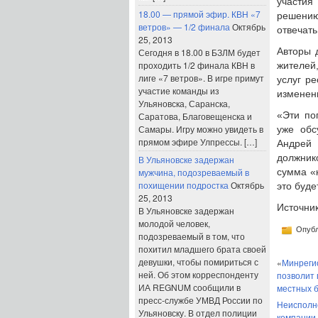
участия
18.00 — прямой эфир. КВН «7
решению
ветров» — 1/2 финала
Октябрь
отвечать
25, 2013
Авторы 
Сегодня в 18.00 в БЗЛМ будет
проходить 1/2 финала КВН в
жителей
лиге «7 ветров». В игре примут
услуг р
участие команды из
изменени
Ульяновска, Саранска,
«Эти по
Саратова, Благовещенска и
Самары. Игру можно увидеть в
уже обс
прямом эфире Улпрессы. […]
Андрей 
должнико
В Ульяновске задержан
мужчина, подозреваемый в
сумма «
похищении подростка
Октябрь
это буде
25, 2013
Источни
В Ульяновске задержан
молодой человек,
Опубл
подозреваемый в том, что
похитил младшего брата своей
девушки, чтобы помириться с
«
Минреги
ней. Об этом корреспонденту
позволит 
ИА REGNUM сообщили в
местных 
пресс-службе УМВД России по
Неисполн
Ульяновску. В отдел полиции
компании