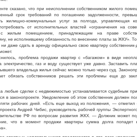
енте сказано, что при неисполнении собственником жилого поме
ленный срок требований по погашению задолженности, прев
ть жилищно-коммунальных услуг за полгода, управляющая к
потребовать от исполнительных властей «ограничения на сов
 с жилым помещением, принадлежащим на праве собстве
ну, не исполнившему обязанность по внесению платы за ЖКУ». То
, ни даже сдать в аренду официально свою квартиру собственник-
может.
снилось, проблема продажи квартир с «багажом» в виде неопл
а электричество, газ и воду существует уже давно. Заставить пл
ывшего владельца жилья сейчас можно только через суд. Законоп
ает обязать собственников решать эти проблемы еще до зак
на любые сделки с недвижимостью устанавливается судебным при
ся в законопроекте. Уведомление об этом собственник должен по
 пяти рабочих дней. «Есть еще выход из положения, — отметил 
 проекта Андрей Чибис, руководитель рабочей группы Экспертного
вительстве РФ по вопросам развития ЖКХ. — Должник может по
ние, что в момент продажи квартиры сумма долга попадет 
ра».