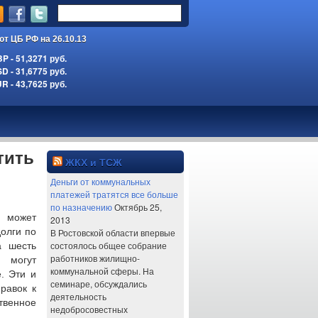
ют ЦБ РФ на 26.10.13
 - 51,3271 руб.
 - 31,6775 руб.
 - 43,7625 руб.
тить
ЖКХ и ТСЖ
Деньги от коммунальных
платежей тратятся все больше
по назначению
Октябрь 25,
ю может
2013
олги по
В Ростовской области впервые
состоялось общее собрание
а шесть
работников жилищно-
 могут
коммунальной сферы. На
.
Эти и
семинаре, обсуждались
равок к
деятельность
твенное
недобросовестных