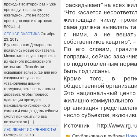
проходит во второй раз и уже
“раскидывает” на всех жил
претендует на статус
“Что касается несоответс
ежегодной. Это не просто
жилпощади числу прожи
проект, но еще и стартовая
площ […]
сама должна выявлять та
ЛЕСНАЯ ЭКЗОТИКА
Октябрь
с ними, а не вешать
23, 2013
собственников квартир”, 
В ульяновском Дендрапарке
По его словам, правит
появились новые обитатели.
Мохнатых зверушек привезли
поправки, сейчас заканч
из частного подмосковного
по подготовленным норма
питомника. Пока белки
быть подписаны.
осваивают вольер, где для них
созданы все условия -
Кроме того, в регио
установлены домики,
общественной организации
кормушки, оставлены стволы
Это национальный центр
деревьев, чтобы процесс
адаптации проходил
жилищно-коммунального 
максимально ускоренно. 6
организация представлен
самок и 4 самца в дальнейшем
число субъектов, включивш
смогут приносить по два
потомства за […]
Источник – http://www.rg.ru
ЛЕС ЛЮБИТ ИСКРЕННОСТЬ!
Октябрь 23, 2013
Опубликовано в рубрике
Ново