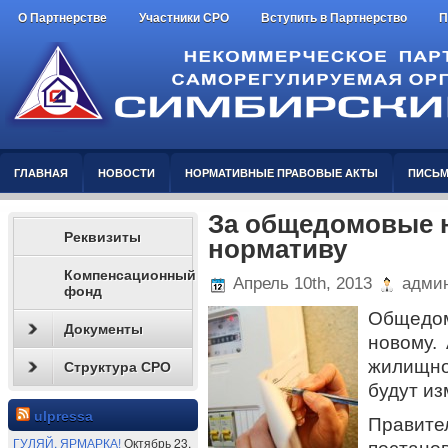
О Партнерстве
Участники СРО
Вступить в Партнерство
П
ГЛАВНАЯ
НОВОСТИ
НОРМАТИВНЫЕ ПРАВОВЫЕ АКТЫ
ПИСЬМ
За общедомовые 
Реквизиты
нормативу
Компенсационный
Апрель 10th, 2013
админ
фонд
Общедом
Документы
новому.
жилищн
Структура СРО
будут из
ulpressa
Правит
ГУЛЯЙ, ЯРМАРКА!
Октябрь 23,