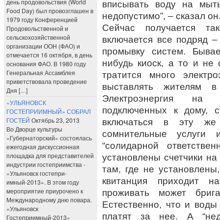
день продовольствия (World
вписывать воду на мыт
Food Day) был провозглашен в
недопустимо”, – сказал он
1979 году Конференцией
Сейчас получается т
Продовольственной и
сельскохозяйственной
включается все подряд –
организации ООН (ФАО) и
промывку систем. Бывае
отмечается 16 октября, в день
нибудь киоск, а то и не
основания ФАО. В 1980 году
Генеральная Ассамблея
тратится много электр
приветствовала проведение
выставлять жителям в
Дня […]
Электроэнергия на р
«УЛЬЯНОВСК
подключенных к дому, 
ГОСТЕПРИИМНЫЙ» СОБРАЛ
ГОСТЕЙ
Октябрь 23, 2013
включаться в эту же
Во Дворце культуры
сомнительные услуги
«Губернаторский» состоялась
“солидарной ответствен
ежегодная дискуссионная
площадка для представителей
установлены счетчики на 
индустрии гостеприимства -
там, где не установлены
«Ульяновск гостепри-
квитанция приходит н
имный-2013». В этом году
мероприятие приурочено к
проживать может бриг
Международному дню повара.
Естественно, что и воды
«Ульяновск
платят за нее. А “нед
Гостеприимный-2013»