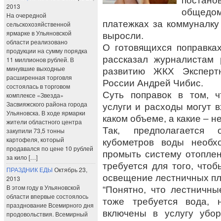
постан
2013
общедом
На очередной
платежках за коммуналку
сельскохозяйственной
ярмарке в Ульяновской
выросли.
области реализовано
О готовящихся поправка
продукции на сумму порядка
рассказал журналистам 
11 миллионов рублей. В
минувшие выходные
развитию ЖКХ Экспертн
расширенная торговля
России Андрей Чибис.
состоялась в торговом
Суть поправок в том, ч
комплексе «Звезда»
Засвияжского района города
услуги и расходы могут 
Ульяновска. В ходе ярмарки
каком объеме, а какие – не
жители областного центра
Так, предполагается о
закупили 73,5 тонны
картофеля, который
кубометров воды необх
продавался по цене 10 рублей
промыть систему отоплен
за кило […]
требуется для того, что
ПРАЗДНИК ЕДЫ
Октябрь 23,
освещение лестничных пл
2013
В этом году в Ульяновской
“Понятно, что лестничные
области впервые состоялось
тоже требуется вода, 
празднование Всемирного дня
включены в услугу убо
продовольствия. Всемирный