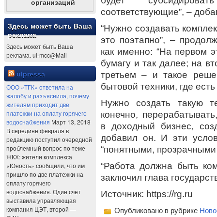
будет субсидиров
организаций
соответствующие”, – доба
Здесь может быть Ваша
“Нужно создавать комплек
реклама
это поэтапно”, – продол
Здесь может быть Ваша
как именно: “На первом э
реклама. ul-mcc@Mail
бумагу и так далее; на в
третьем – и такое реш
ulpressa
бытовой техники, где ест
ООО «ТГК» ответила на
жалобу и разъяснила, почему
Нужно создать такую т
жителям приходит две
платежки на оплату горячего
конечно, перерабатывать
водоснабжения
Март 13, 2018
в доходный бизнес, соз
В середине февраля в
добавил он. И эти усло
редакцию поступил очередной
проблемный вопрос по теме
“понятными, прозрачными 
ЖКХ: жители комплекса
“Работа должна быть ком
«Юность» сообщили, что им
пришло по две платежки на
заключил глава государст
оплату горячего
водоснабжения. Один счет
Источник: https://rg.ru
выставила управляющая
компания ЦЭТ, второй —
Опубликовано в рубрике
Ново