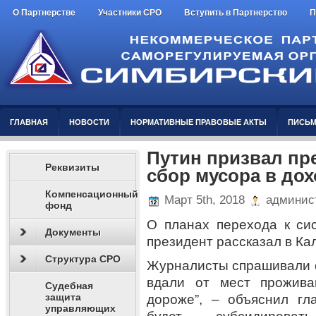
О Партнерстве
Участники СРО
Вступить в Партнерство
П
ГЛАВНАЯ
НОВОСТИ
НОРМАТИВНЫЕ ПРАВОВЫЕ АКТЫ
ПИСЬМ
Путин призвал пр
Реквизиты
сбор мусора в до
Компенсационный
Март 5th, 2018
админис
фонд
О планах перехода к си
Документы
президент рассказал в К
Структура СРО
Журналисты спрашивали о
вдали от мест прожива
Судебная
защита
дороже”, – объяснил гл
управляющих