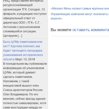
РИЦ, представляя интересы
ресурсоснабжающей
«
Михаил Мень назвал самые крупные ко
организации ТГК. Сегодня, 13
февраля, в редакцию поступил
Управляющие компании могут исключить из
официальный ответ от
апреле
»
директора ООО «ТГК» С.Г.
Антонова с разъяснением
Вы можете
оставить коммент
сложившейся ситуации.
Цитируем […]
Быть ЦУМу памятником или
нет? Хаутиев пояснил, как
будет проходить процедура
узаконивания исторического
объекта
Март 13, 2018
В понедельник мы публиковали
информацию об ульяновском
ЦУМе, который думают
сделать памятником.
Напомним, с такой
инициативой вышел член
Союза архитекторов России
Олег Владимиров. По его
мнению, сейчас фасад здания
полностью замаскирован, хотя
сами конструкции никуда не