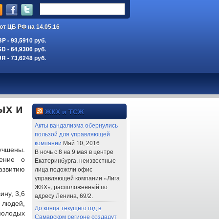
ют ЦБ РФ на 14.05.16
 - 93,5910 руб.
 - 64,9306 руб.
 - 73,6248 руб.
ых и
ЖКХ и ТСЖ
Акты вандализма обернулись
пользой для управляющей
компании
Май 10, 2016
учшены.
В ночь с 8 на 9 мая в центре
жение о
Екатеринбурга, неизвестные
лица подожгли офис
азвитию
управляющей компании «Лига
ЖКХ», расположенный по
ину, 3,6
адресу Ленина, 69/2.
людей,
До конца текущего год в
молодых
Самарском регионе создадут