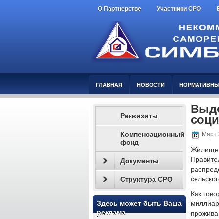
О Партнерстве
Участники СРО
ГЛАВНАЯ
НОВОСТИ
НОРМАТИВНЫ
Выде
Реквизиты
соци
Компенсационный
Март 
фонд
Жилищны
Правит
Документы
распред
сельског
Структура СРО
Как гово
Здесь может быть Ваша
миллиа
реклама
прожива