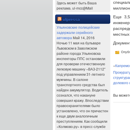
специал
Здесь может быть Ваша
реклама. ul-mcc@Mail
миллионо
Еще 3,5
ulpressa
инжене
Ульяновские полицейские
распред
задержали серийного
местных
автовора
Май 14, 2016
Ночью 11 мая на бульваре
Докумен
Львовском в Заволжском
Опубл
районе города Ульяновска
инспекторы ППС остановили
для проверки отечественную
«
Капремо
легковую машину «ВАЗ-2112″
Прокурату
под управлением 31-летнего
структура
мужчины. В салоне
долевого 
транспортного средства был
найден аккумулятор. Водитель
сознался, что накануне
Вы може
совершил кражу. Впоследствии
правоохранителями было
установлено, что он причастен
к еще двум аналогичным
преступлениям. Как сообщили
«Колмово.ру» в пресс-службе