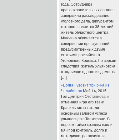
года. Сотрудники
правоохранительных органов
завершили расследование
уголовного дела, фигурантом
которого является 38-летний
житель областного центра.
Мужчина обвиняется в
совершении преступлений,
предусмотренных двумя
статьями российского
Уголовного Кодекса. По версии
следствия, житель Ульяновска
в подъезде одного из домов на
[…]
«Волга» увозит три очка из
Челябинска
Май 14, 2016
Гол Дмитрия Отставнова и
отменная игра его тёзки
Красильникова стали
основным залогом успеха
ульяновцев в Танкограде. В
первом тайме хозяева взяли
мяч под контроль, долго и
методично, раскачивали