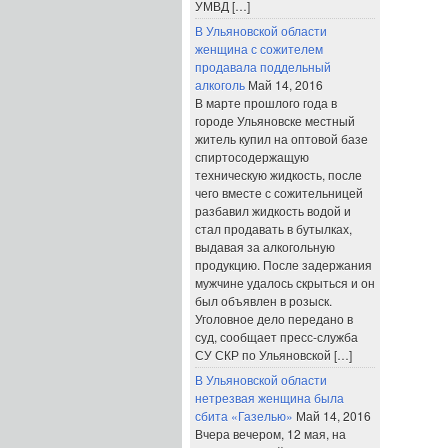
УМВД […]
В Ульяновской области
женщина с сожителем
продавала поддельный
алкоголь
Май 14, 2016
В марте прошлого года в
городе Ульяновске местный
житель купил на оптовой базе
спиртосодержащую
техническую жидкость, после
чего вместе с сожительницей
разбавил жидкость водой и
стал продавать в бутылках,
выдавая за алкогольную
продукцию. После задержания
мужчине удалось скрыться и он
был объявлен в розыск.
Уголовное дело передано в
суд, сообщает пресс-служба
СУ СКР по Ульяновской […]
В Ульяновской области
нетрезвая женщина была
сбита «Газелью»
Май 14, 2016
Вчера вечером, 12 мая, на