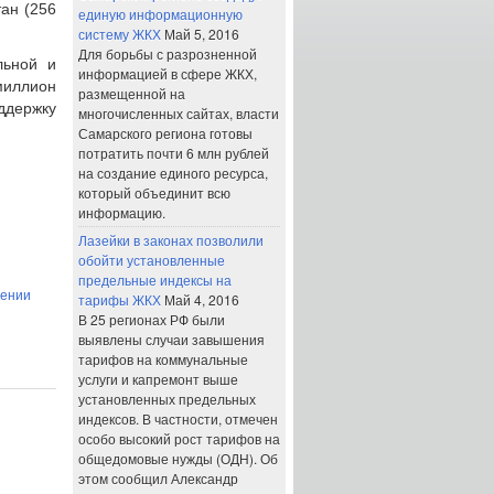
ан (256
единую информационную
систему ЖКХ
Май 5, 2016
Для борьбы с разрозненной
льной и
информацией в сфере ЖКХ,
миллион
размещенной на
ддержку
многочисленных сайтах, власти
Самарского региона готовы
потратить почти 6 млн рублей
на создание единого ресурса,
который объединит всю
информацию.
Лазейки в законах позволили
обойти установленные
предельные индексы на
лении
тарифы ЖКХ
Май 4, 2016
В 25 регионах РФ были
выявлены случаи завышения
тарифов на коммунальные
услуги и капремонт выше
установленных предельных
индексов. В частности, отмечен
особо высокий рост тарифов на
общедомовые нужды (ОДН). Об
этом сообщил Александр