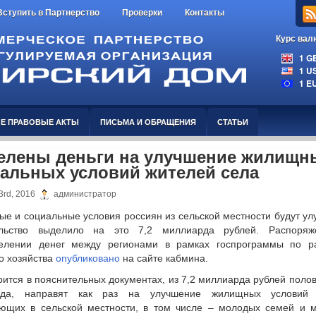
Вступить в Партнерство
Проверки
Контакты
Курс вал
1 GBP
1 USD
1 EUR
Е ПРАВОВЫЕ АКТЫ
ПИСЬМА И ОБРАЩЕНИЯ
СТАТЬИ
лены деньги на улучшение жилищн
альных условий жителей села
3rd, 2016
администратор
е и социальные условия россиян из сельской местности будут ул
ельство выделило на это 7,2 миллиарда рублей. Распоря
елении денег между регионами в рамках госпрограммы по р
о хозяйства
опубликовано
на сайте кабмина.
рится в пояснительных документах, из 7,2 миллиарда рублей полов
рда, направят как раз на улучшение жилищных условий 
ющих в сельской местности, в том числе – молодых семей и 