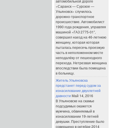
автомобильной дороге
«Саранск — Сурское —
Ульяновск» случилось
дорожно-транспортное
происшествие. Автомобилист
1990 года рождения, управляя
машиной «ГАЗ 2775-01″,
совершил наезд на 46-летнюю
женщину, которая которая
пыталась пересечь проезжую
часть в неположенном месте
неподалёку от пешеходного
перехода. Нетрезвая женщина
впоследствии была помещена
в больницу.
Житель Ульяновска
предстанет перед судом за
изнасилование двухлетней
давности
Май 14, 2016
В Ульяновске на скамье
подсудимых окажется
мужчина, обвиняемый в
изнасиловании 19-летней
девушки. Преступление было
совершено в октябре 2014