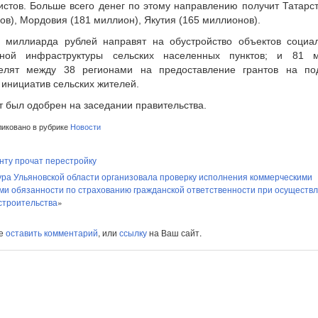
истов. Больше всего денег по этому направлению получит Татарст
в), Мордовия (181 миллион), Якутия (165 миллионов).
 миллиарда рублей направят на обустройство объектов социа
рной инфраструктуры сельских населенных пунктов; и 81 
елят между 38 регионами на предоставление грантов на по
 инициатив сельских жителей.
т был одобрен на заседании правительства.
иковано в рубрике
Новости
нту прочат перестройку
ра Ульяновской области организовала проверку исполнения коммерческими
ми обязанности по страхованию гражданской ответственности при осуществ
строительства
»
те
оставить комментарий
, или
ссылку
на Ваш сайт.