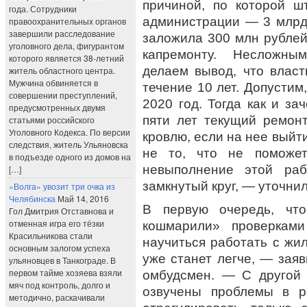
причиной, по которой 
года. Сотрудники
администрации — 3 млрд 
правоохранительных органов
завершили расследование
заложила 300 млн рубле
уголовного дела, фигурантом
капремонту. Несложны
которого является 38-летний
делаем вывод, что власт
житель областного центра.
Мужчина обвиняется в
течение 10 лет. Допустим
совершении преступлений,
2020 год. Тогда как и за
предусмотренных двумя
пяти лет текущий ремонт
статьями российского
Уголовного Кодекса. По версии
кровлю, если на нее выйт
следствия, житель Ульяновска
не то, что не поможет
в подъезде одного из домов на
невыполнение этой ра
[…]
замкнутый круг, — уточни
«Волга» увозит три очка из
Челябинска
Май 14, 2016
В первую очередь, чт
Гол Дмитрия Отставнова и
отменная игра его тёзки
кошмарили» проверкам
Красильникова стали
научиться работать с жи
основным залогом успеха
уже станет легче, — зая
ульяновцев в Танкограде. В
первом тайме хозяева взяли
омбудсмен. — С другой 
мяч под контроль, долго и
озвучены проблемы в р
методично, раскачивали