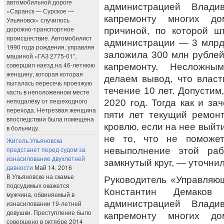
автомобильной дороге
администрацией Влади
«Саранск — Сурское —
капремонту многих до
Ульяновск» случилось
дорожно-транспортное
причиной, по которой 
происшествие. Автомобилист
администрации — 3 млрд 
1990 года рождения, управляя
заложила 300 млн рубле
машиной «ГАЗ 2775-01″,
совершил наезд на 46-летнюю
капремонту. Несложны
женщину, которая которая
делаем вывод, что власт
пыталась пересечь проезжую
течение 10 лет. Допустим
часть в неположенном месте
неподалёку от пешеходного
2020 год. Тогда как и за
перехода. Нетрезвая женщина
пяти лет текущий ремонт
впоследствии была помещена
кровлю, если на нее выйт
в больницу.
не то, что не поможет
Житель Ульяновска
предстанет перед судом за
невыполнение этой ра
изнасилование двухлетней
замкнутый круг, — уточни
давности
Май 14, 2016
В Ульяновске на скамье
Руководитель «Управляю
подсудимых окажется
Константин Демаков
мужчина, обвиняемый в
администрацией Влади
изнасиловании 19-летней
девушки. Преступление было
капремонту многих до
совершено в октябре 2014