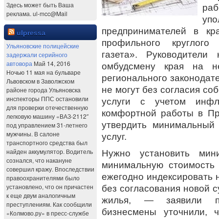
Здесь может быть Ваша
ра
реклама. ul-mcc@Mail
уп
предпринимателей в к
ulpressa
профильного круглого
Ульяновские полицейские
газета». Руководители
задержали серийного
автовора
Май 14, 2016
омбудсмену края на н
Ночью 11 мая на бульваре
регионального законодате
Львовском в Заволжском
не могут без согласия со
районе города Ульяновска
инспекторы ППС остановили
услуги с учетом инфл
для проверки отечественную
комфортной работы в П
легковую машину «ВАЗ-2112″
утвердить минимальный
под управлением 31-летнего
мужчины. В салоне
услуг.
транспортного средства был
найден аккумулятор. Водитель
Нужно установить ми
сознался, что накануне
минимальную стоимость 
совершил кражу. Впоследствии
ежегодно индексировать
правоохранителями было
установлено, что он причастен
без согласования новой 
к еще двум аналогичным
жилья, — заявили пр
преступлениям. Как сообщили
бизнесмены уточнили, 
«Колмово.ру» в пресс-службе