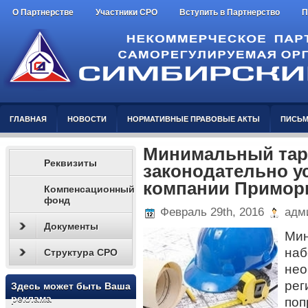
О Партнерстве
Участники СРО
Вступить в Партнерство
П
ГЛАВНАЯ
НОВОСТИ
НОРМАТИВНЫЕ ПРАВОВЫЕ АКТЫ
ПИСЬМ
Минимальный тар
Реквизиты
законодательно у
компании Примор
Компенсационный
фонд
Февраль 29th, 2016
адми
Документы
Мин
на
Структура СРО
не
ре
Здесь может быть Ваша
реклама
поп