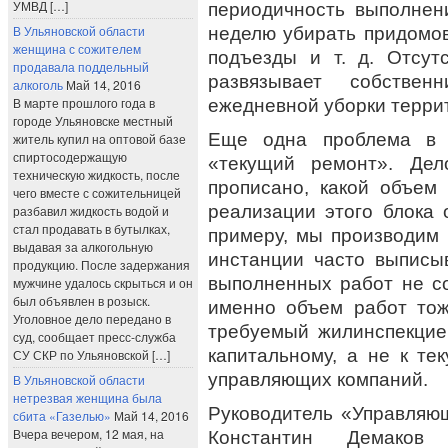
УМВД […]
периодичность выполнени
В Ульяновской области
неделю убирать придомов
женщина с сожителем
подъезды и т. д. Отсутс
продавала поддельный
развязывает собствен
алкоголь
Май 14, 2016
В марте прошлого года в
ежедневной уборки терри
городе Ульяновске местный
Еще одна проблема в 
житель купил на оптовой базе
спиртосодержащую
«текущий ремонт». Дел
техническую жидкость, после
прописано, какой объем
чего вместе с сожительницей
реализации этого блока
разбавил жидкость водой и
стал продавать в бутылках,
примеру, мы производим 
выдавая за алкогольную
инстанции часто выписы
продукцию. После задержания
выполненных работ не со
мужчине удалось скрыться и он
был объявлен в розыск.
именно объем работ тож
Уголовное дело передано в
требуемый жилинспекцие
суд, сообщает пресс-служба
капитальному, а не к те
СУ СКР по Ульяновской […]
управляющих компаний.
В Ульяновской области
нетрезвая женщина была
Руководитель «Управляю
сбита «Газелью»
Май 14, 2016
Вчера вечером, 12 мая, на
Константин Демаков