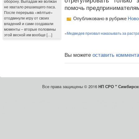
отрегулировать только 
оборону. Выпадам же волжан
не хватало решающего паса.
помочь предпринимателям
После перерыва «жёлтые»
отодвинули игру от своих
Опубликовано в рубрике
Ново
владений и сами создавали
моменты – вторые половины
«
Медведев призвал наказывать за растра
этой весной им вообще […]
Вы можете
оставить коммент
Все права защищены © 2016
НП СРО " Симбирски
Save on discount prescription
pharmacy online
take care of pharmacy. Shop onlin
number. How To Order Product Search FAQ Contact Us Login Page Purchased. Mai
medications.