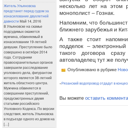
несколько лет на этом 
Житель Ульяновска
предстанет перед судом за
монополист – Гознак.
изнасилование двухлетней
давности
Май 14, 2016
Напомним, что большинств
В Ульяновске на скамье
ближнего зарубежья и Кит
подсудимых окажется
мужчина, обвиняемый в
А также стоит напомн
изнасиловании 19-летней
подделок – электронный
девушки. Преступление было
совершено в октябре 2014
такого договора сра
года. Сотрудники
автовладелец тут же пол
правоохранительных органов
завершили расследование
Опубликовано в рубрике
Ново
уголовного дела, фигурантом
которого является 38-летний
житель областного центра.
«
Рязанский водопровод отдадут в конце
Мужчина обвиняется в
совершении преступлений,
Вы можете
оставить коммент
предусмотренных двумя
статьями российского
Уголовного Кодекса. По версии
следствия, житель Ульяновска
в подъезде одного из домов на
[…]