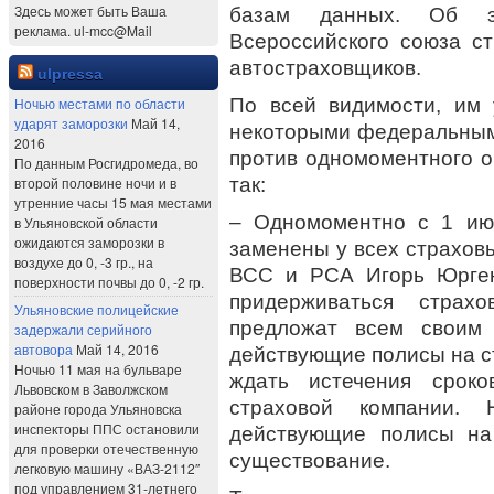
Здесь может быть Ваша
базам данных. Об эт
реклама. ul-mcc@Mail
Всероссийского союза с
автостраховщиков.
ulpressa
По всей видимости, им 
Ночью местами по области
ударят заморозки
Май 14,
некоторыми федеральным
2016
против одномоментного о
По данным Росгидромеда, во
так:
второй половине ночи и в
утренние часы 15 мая местами
– Одномоментно с 1 ию
в Ульяновской области
ожидаются заморозки в
заменены у всех страхов
воздухе до 0, -3 гр., на
ВСС и РСА Игорь Юрген
поверхности почвы до 0, -2 гр.
придерживаться страх
Ульяновские полицейские
предложат всем своим 
задержали серийного
автовора
Май 14, 2016
действующие полисы на ст
Ночью 11 мая на бульваре
ждать истечения сроко
Львовском в Заволжском
страховой компании.
районе города Ульяновска
инспекторы ППС остановили
действующие полисы на
для проверки отечественную
существование.
легковую машину «ВАЗ-2112″
под управлением 31-летнего