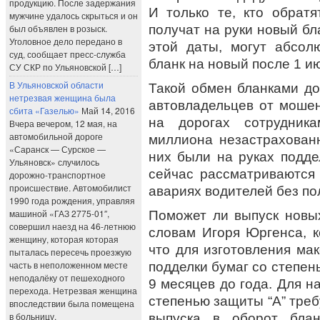
продукцию. После задержания
И только те, кто обрат
мужчине удалось скрыться и он
получат на руки новый бл
был объявлен в розыск.
Уголовное дело передано в
этой даты, могут абсол
суд, сообщает пресс-служба
бланк на новый после 1 и
СУ СКР по Ульяновской […]
В Ульяновской области
Такой обмен бланками до
нетрезвая женщина была
автовладельцев от мошен
сбита «Газелью»
Май 14, 2016
на дорогах сотрудни
Вчера вечером, 12 мая, на
автомобильной дороге
миллиона незастрахован
«Саранск — Сурское —
них были на руках подде
Ульяновск» случилось
сейчас рассматриваются
дорожно-транспортное
происшествие. Автомобилист
авариях водителей без п
1990 года рождения, управляя
машиной «ГАЗ 2775-01″,
Поможет ли выпуск новы
совершил наезд на 46-летнюю
словам Игоря Юргенса, к
женщину, которая которая
что для изготовления ма
пыталась пересечь проезжую
часть в неположенном месте
подделки бумаг со степен
неподалёку от пешеходного
9 месяцев до года. Для н
перехода. Нетрезвая женщина
степенью защиты “А” требу
впоследствии была помещена
в больницу.
выпуска в оборот бла