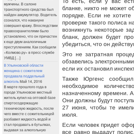
То есть, если у вас ес
мужчины. В салоне
бланке, никто не может о
транспортного средства был
найден аккумулятор. Водитель
порядке. Если не хотите
сознался, что накануне
проверке такого полиса н
совершил кражу. Впоследствии
возникнуть некоторые за
правоохранителями было
установлено, что он причастен
бланк, должен будет п
к еще двум аналогичным
убедиться, что он действ
преступлениям. Как сообщили
«Колмово.ру» в пресс-службе
Это не затратная проце
УМВД […]
обзавелись электронными 
В Ульяновской области
если их остановил инспек
женщина с сожителем
продавала поддельный
Также Юргенс сообщил
алкоголь
Май 14, 2016
необходимое количест
В марте прошлого года в
городе Ульяновске местный
назначенному времени. А
житель купил на оптовой базе
Они должны будут поступи
спиртосодержащую
27 июня, чтобы те имел
техническую жидкость, после
чего вместе с сожительницей
июля.
разбавил жидкость водой и
Если человек придет офо
стал продавать в бутылках,
выдавая за алкогольную
все равно выдадут полис