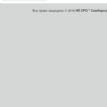
Все права защищены © 2016
НП СРО " Симбирски
Save on discount prescription
pharmacy online
take care of pharmacy. Shop onlin
number. How To Order Product Search FAQ Contact Us Login Page Purchased. Mai
medications.