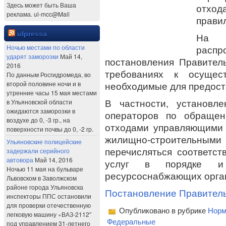
Здесь может быть Ваша
отход
реклама. ul-mcc@Mail
прави
ulpressa
На 
Ночью местами по области
рас
ударят заморозки
Май 14,
постановления Правител
2016
требованиях к осущес
По данным Росгидромеда, во
второй половине ночи и в
необходимые для предост
утренние часы 15 мая местами
в Ульяновской области
В частности, установл
ожидаются заморозки в
операторов по обраще
воздухе до 0, -3 гр., на
отходами управляющими
поверхности почвы до 0, -2 гр.
жилищно-строительн
Ульяновские полицейские
задержали серийного
перечисляться соответс
автовора
Май 14, 2016
услуг в порядке и 
Ночью 11 мая на бульваре
ресурсоснабжающих орга
Львовском в Заволжском
районе города Ульяновска
Постановление Правительс
инспекторы ППС остановили
для проверки отечественную
Опубликовано в рубрике
Норм
легковую машину «ВАЗ-2112″
Федеральные
под управлением 31-летнего