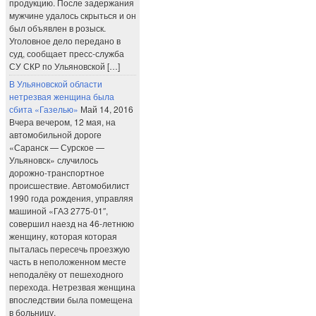
продукцию. После задержания
мужчине удалось скрыться и он
был объявлен в розыск.
Уголовное дело передано в
суд, сообщает пресс-служба
СУ СКР по Ульяновской […]
В Ульяновской области
нетрезвая женщина была
сбита «Газелью»
Май 14, 2016
Вчера вечером, 12 мая, на
автомобильной дороге
«Саранск — Сурское —
Ульяновск» случилось
дорожно-транспортное
происшествие. Автомобилист
1990 года рождения, управляя
машиной «ГАЗ 2775-01″,
совершил наезд на 46-летнюю
женщину, которая которая
пыталась пересечь проезжую
часть в неположенном месте
неподалёку от пешеходного
перехода. Нетрезвая женщина
впоследствии была помещена
в больницу.