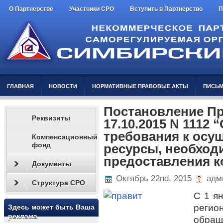
О Партнерстве
Участники СРО
Вступить в Партнерство
П
ГЛАВНАЯ
НОВОСТИ
НОРМАТИВНЫЕ ПРАВОВЫЕ АКТЫ
ПИСЬМ
Постановление Пр
Реквизиты
17.10.2015 N 1112
требования к осу
Компенсационный
фонд
ресурсы, необход
предоставления к
Документы
Октябрь 22nd, 2015
адм
Структура СРО
С 1 я
реги
Здесь может быть Ваша
реклама
обращ