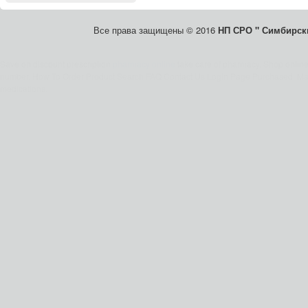
Все права защищены © 2016
НП СРО " Симбирски
Save on discount prescription
pharmacy online
take care of pharmacy. Shop onlin
number. How To Order Product Search FAQ Contact Us Login Page Purchased. Mai
medications.