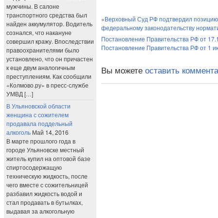
мужчины. В салоне
транспортного средства был
«
Верховный Суд РФ подтвердил позицию
найден аккумулятор. Водитель
федеральному законодательству нормати
сознался, что накануне
Постановление Правительства РФ от 17.1
совершил кражу. Впоследствии
Постановление Правительства РФ от 1 ию
правоохранителями было
установлено, что он причастен
к еще двум аналогичным
Вы можете
оставить коммент
преступлениям. Как сообщили
«Колмово.ру» в пресс-службе
УМВД […]
В Ульяновской области
женщина с сожителем
продавала поддельный
алкоголь
Май 14, 2016
В марте прошлого года в
городе Ульяновске местный
житель купил на оптовой базе
спиртосодержащую
техническую жидкость, после
чего вместе с сожительницей
разбавил жидкость водой и
стал продавать в бутылках,
выдавая за алкогольную