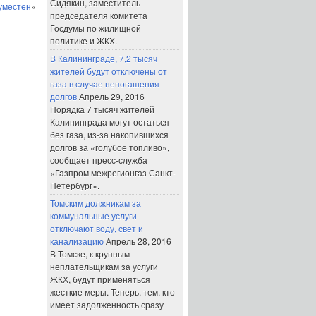
Сидякин, заместитель
уместен
»
председателя комитета
Госдумы по жилищной
политике и ЖКХ.
В Калининграде, 7,2 тысяч
жителей будут отключены от
газа в случае непогашения
долгов
Апрель 29, 2016
Порядка 7 тысяч жителей
Калининграда могут остаться
без газа, из-за накопившихся
долгов за «голубое топливо»,
сообщает пресс-служба
«Газпром межрегионгаз Санкт-
Петербург».
Томским должникам за
коммунальные услуги
отключают воду, свет и
канализацию
Апрель 28, 2016
В Томске, к крупным
неплательщикам за услуги
ЖКХ, будут применяться
жесткие меры. Теперь, тем, кто
имеет задолженность сразу