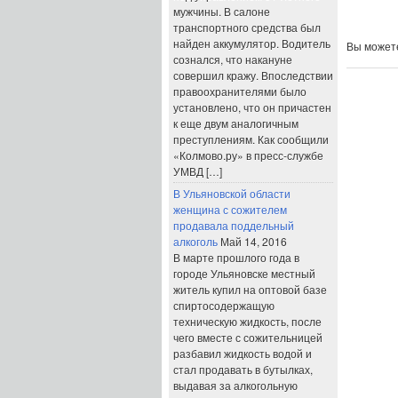
мужчины. В салоне
транспортного средства был
найден аккумулятор. Водитель
Вы може
сознался, что накануне
совершил кражу. Впоследствии
правоохранителями было
установлено, что он причастен
к еще двум аналогичным
преступлениям. Как сообщили
«Колмово.ру» в пресс-службе
УМВД […]
В Ульяновской области
женщина с сожителем
продавала поддельный
алкоголь
Май 14, 2016
В марте прошлого года в
городе Ульяновске местный
житель купил на оптовой базе
спиртосодержащую
техническую жидкость, после
чего вместе с сожительницей
разбавил жидкость водой и
стал продавать в бутылках,
выдавая за алкогольную