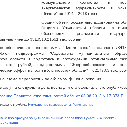
коммунального хозяйства и пов
энергетической эффективности в Улья
области” на 2014 – 2018 годы.
Общий объем бюджетных ассигнований обл
бюджета Ульяновской области на фина
обеспечение реализации государст
мы увеличен до 3919919,21661 тыс. рублей.
ое обеспечение подпрограммы “Чистая вода” составляет 78418
ублей; подпрограммы “Содействие муниципальным образо
ской области в подготовке и прохождении отопительных сез
,8 тыс. рублей; подпрограммы “Энергосбережение и пов
ческой эффективности в Ульяновской области” – 621473,3 тыс. руб
а система мероприятий по объемам финансирования.
 в силу на следующий день после дня его официального опубликов
ление Правительства Ульяновской обл. от 03.08.2015 N 17-373-П
иковано в рубрике
Нормативные правовые акты
,
Региональные
овске прокуратура защитила жилищные права вдовы участника Великой
енной войны