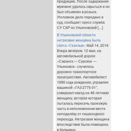
продукцию. После задержания
мужчине удалось скрыться и он
был объявлен в розыск.
Уголовное дело передано в
суд, сообщает пресс-служба
СУ СКР по Ульяновской […]
В Ульяновской области
нетрезвая женщина была
сбита «Газелью»
Май 14, 2016
Вчера вечером, 12 мая, на
автомобильной дороге
«Саранск — Сурское —
Ульяновск» случилось
дорожно-транспортное
происшествие. Автомобилист
1990 года рождения, управляя
машиной «ГАЗ 2775-01″,
совершил наезд на 46-летнюю
женщину, которая которая
пыталась пересечь проезжую
часть в неположенном месте
неподалёку от пешеходного
перехода. Нетрезвая женщина
впоследствии была помещена
в больницу.