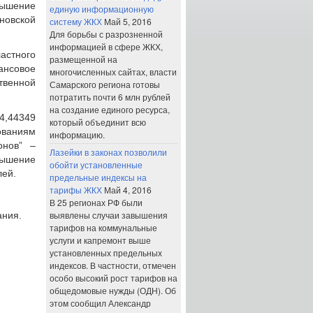
ышение
единую информационную
новской
систему ЖКХ
Май 5, 2016
Для борьбы с разрозненной
информацией в сфере ЖКХ,
астного
размещенной на
нсовое
многочисленных сайтах, власти
венной
Самарского региона готовы
потратить почти 6 млн рублей
на создание единого ресурса,
4,44349
который объединит всю
ваниям
информацию.
онов” –
Лазейки в законах позволили
ышение
обойти установленные
лей.
предельные индексы на
тарифы ЖКХ
Май 4, 2016
В 25 регионах РФ были
выявлены случаи завышения
ания.
тарифов на коммунальные
услуги и капремонт выше
установленных предельных
индексов. В частности, отмечен
особо высокий рост тарифов на
общедомовые нужды (ОДН). Об
этом сообщил Александр