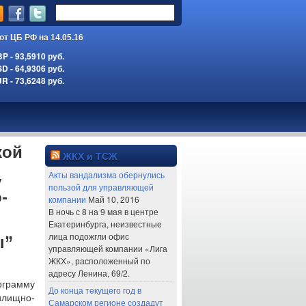
ют ЦБ РФ на 14.05.16
 - 93,5910 руб.
 - 64,9306 руб.
 - 73,6248 руб.
кой
ЖКХ и ТСЖ
Акты вандализма обернулись
у
пользой для управляющей
-
компании
Май 10, 2016
В ночь с 8 на 9 мая в центре
Екатеринбурга, неизвестные
лица подожгли офис
ы”
управляющей компании «Лига
ЖКХ», расположенный по
адресу Ленина, 69/2.
ограмму
До конца текущего год в
лищно-
Самарском регионе создадут