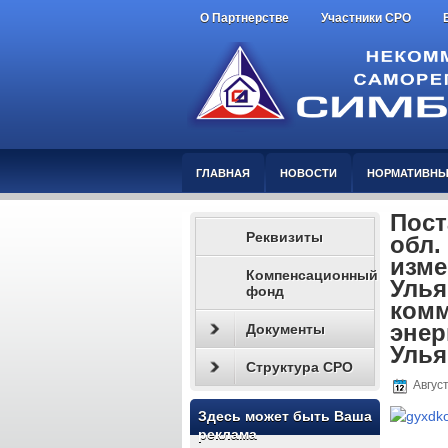
О Партнерстве
Участники СРО
ГЛАВНАЯ
НОВОСТИ
НОРМАТИВНЫ
Пост
Реквизиты
обл.
изме
Компенсационный
Улья
фонд
комм
энер
Документы
Улья
Структура СРО
Август
Здесь может быть Ваша
реклама