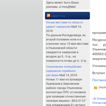
Здесь может быть Ваша
реклама. ul-mcc@Mail
ulpressa
Ночью местами по области
ударят заморозки
Май 14,
2016
програм
По данным Росгидромеда, во
второй половине ночи и в
Ресурсн
утренние часы 15 мая местами
тыс. р
в Ульяновской области
Ульянов
ожидаются заморозки в
400563
воздухе до 0, -3 гр., на
энергети
поверхности почвы до 0, -2 гр.
Уточнен
Ульяновские полицейские
задержали серийного
Вступил
автовора
Май 14, 2016
Ночью 11 мая на бульваре
Постанов
Львовском в Заволжском
районе города Ульяновска
Опубл
инспекторы ППС остановили
для проверки отечественную
«
В Ульян
легковую машину «ВАЗ-2112″
Отечеств
под управлением 31-летнего