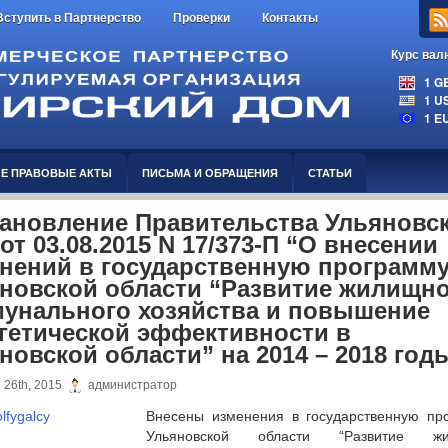
Вступить в Партнерство
Проверки
Контакты
Курс вал
1 GBP
1 USD
1 EUR
Е ПРАВОВЫЕ АКТЫ
ПИСЬМА И ОБРАЩЕНИЯ
СТАТЬИ
ановление Правительства Ульяновс
 от 03.08.2015 N 17/373-П “О внесении
нений в государственную программ
новской области “Развитие жилищно
унального хозяйства и повышение
гетической эффективности в
новской области” на 2014 – 2018 год
 26th, 2015
администратор
Внесены изменения в государственную пр
Ульяновской области “Развитие жи