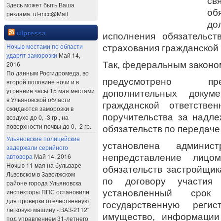
с
Здесь может быть Ваша
об
реклама. ul-mcc@Mail
до
ulpressa
исполнения обязательст
Ночью местами по области
страхования гражданской 
ударят заморозки
Май 14,
Так, федеральным законом
2016
По данным Росгидромеда, во
предусмотрено пре
второй половине ночи и в
утренние часы 15 мая местами
дополнительных докум
в Ульяновской области
гражданской ответстве
ожидаются заморозки в
поручительства за надл
воздухе до 0, -3 гр., на
поверхности почвы до 0, -2 гр.
обязательств по передач
Ульяновские полицейские
установлена админист
задержали серийного
автовора
Май 14, 2016
непредставление лицо
Ночью 11 мая на бульваре
обязательств застройщи
Львовском в Заволжском
по договору участия
районе города Ульяновска
инспекторы ППС остановили
установленный срок
для проверки отечественную
государственную рег
легковую машину «ВАЗ-2112″
имущество, информации
под управлением 31-летнего