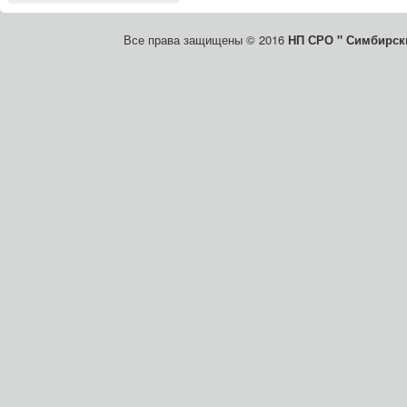
Все права защищены © 2016
НП СРО " Симбирски
Save on discount prescription
pharmacy online
take care of pharmacy. Shop onlin
number. How To Order Product Search FAQ Contact Us Login Page Purchased. Mai
medications.