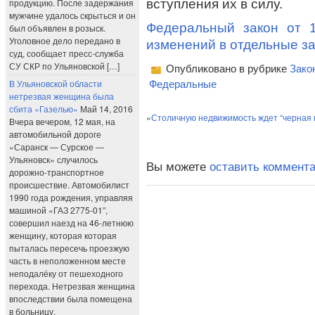
вступления их в силу.
продукцию. После задержания
мужчине удалось скрыться и он
Федеральный закон от 
был объявлен в розыск.
Уголовное дело передано в
изменений в отдельные з
суд, сообщает пресс-служба
СУ СКР по Ульяновской […]
Опубликовано в рубрике
Зако
В Ульяновской области
Федеральные
нетрезвая женщина была
сбита «Газелью»
Май 14, 2016
«
Столичную недвижимость ждет “черная 
Вчера вечером, 12 мая, на
автомобильной дороге
«Саранск — Сурское —
Ульяновск» случилось
Вы можете
оставить коммент
дорожно-транспортное
происшествие. Автомобилист
1990 года рождения, управляя
машиной «ГАЗ 2775-01″,
совершил наезд на 46-летнюю
женщину, которая которая
пыталась пересечь проезжую
часть в неположенном месте
неподалёку от пешеходного
перехода. Нетрезвая женщина
впоследствии была помещена
в больницу.