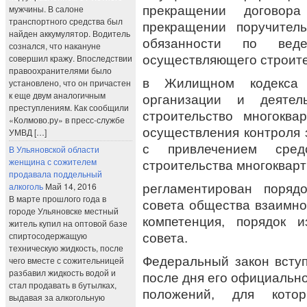
мужчины. В салоне
прекращении договор
транспортного средства был
прекращении поручител
найден аккумулятор. Водитель
обязанности по вед
сознался, что накануне
совершил кражу. Впоследствии
осуществляющего строите
правоохранителями было
в Жилищном кодекса 
установлено, что он причастен
к еще двум аналогичным
организации и деятел
преступлениям. Как сообщили
строительство многоква
«Колмово.ру» в пресс-службе
осуществления контроля 
УМВД […]
с привлечением сред
В Ульяновской области
женщина с сожителем
строительства многокварт
продавала поддельный
алкоголь
Май 14, 2016
регламентирован порядо
В марте прошлого года в
совета общества взаимно
городе Ульяновске местный
компетенция, порядок и
житель купил на оптовой базе
спиртосодержащую
совета.
техническую жидкость, после
Федеральный закон вступ
чего вместе с сожительницей
разбавил жидкость водой и
после дня его официально
стал продавать в бутылках,
положений, для кото
выдавая за алкогольную