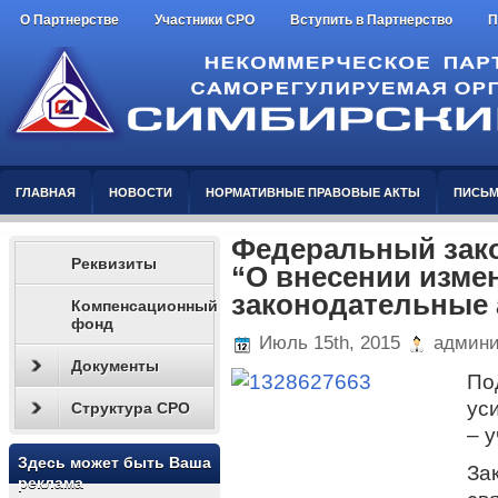
О Партнерстве
Участники СРО
Вступить в Партнерство
П
ГЛАВНАЯ
НОВОСТИ
НОРМАТИВНЫЕ ПРАВОВЫЕ АКТЫ
ПИСЬМ
Федеральный закон
Реквизиты
“О внесении изме
законодательные 
Компенсационный
фонд
Июль 15th, 2015
админи
Документы
По
ус
Структура СРО
– 
Здесь может быть Ваша
За
реклама