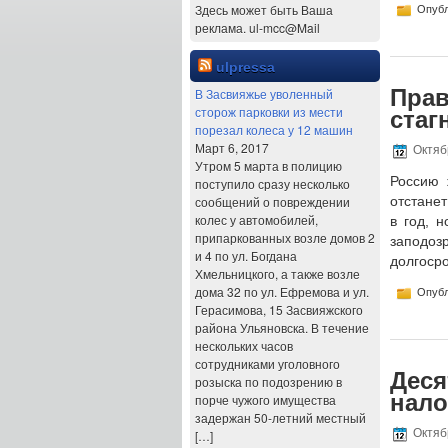
Здесь может быть Ваша
Опубл
реклама. ul-mcc@Mail
ulpressa
Прав
В Засвияжье уволенный
сторож парковки из мести
стаг
порезал колеса у 12 машин
Март 6, 2017
Октябр
Утром 5 марта в полицию
Россию 
поступило сразу несколько
сообщений о повреждении
отстанет
колес у автомобилей,
в год, 
припаркованных возле домов 2
заподоз
и 4 по ул. Богдана
долгосро
Хмельницкого, а также возле
дома 32 по ул. Ефремова и ул.
Опубл
Герасимова, 15 Засвияжского
района Ульяновска. В течение
нескольких часов
сотрудниками уголовного
Деся
розыска по подозрению в
нало
порче чужого имущества
задержан 50-летний местный
Октябр
[…]