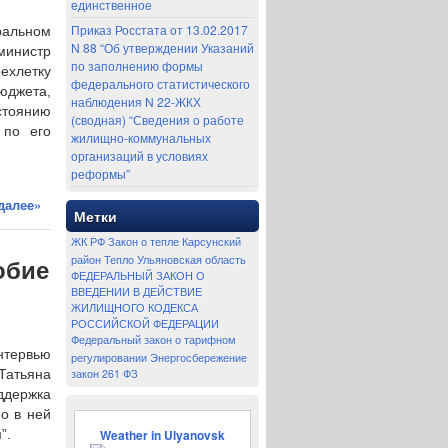
единственное
Приказ Росстата от 13.02.2017
ральном
N 88 “Об утверждении Указаний
министр
по заполнению формы
ехлетку
федерального статистического
юджета,
наблюдения N 22-ЖКХ
стоянию
(сводная) “Сведения о работе
 по его
жилищно-коммунальных
организаций в условиях
реформы”
далее»
Метки
ЖК РФ
Закон о тепле
Карсунский
район
Тепло
Ульяновская область
обие
ФЕДЕРАЛЬНЫЙ ЗАКОН О
ВВЕДЕНИИ В ДЕЙСТВИЕ
ЖИЛИЩНОГО КОДЕКСА
РОССИЙСКОЙ ФЕДЕРАЦИИ
Федеральный закон о тарифном
нтервью
регулировании
Энергосбережение
Татьяна
закон 261 ФЗ
ддержка
о в ней
”.
Weather in Ulyanovsk