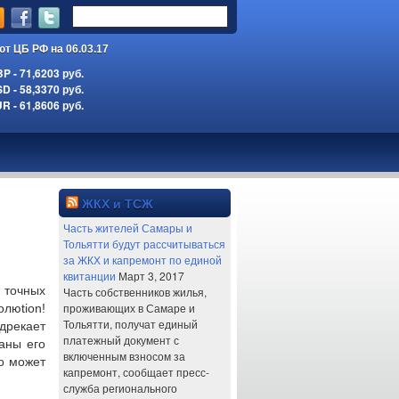
ют ЦБ РФ на 06.03.17
 - 71,6203 руб.
 - 58,3370 руб.
 - 61,8606 руб.
ЖКХ и ТСЖ
Часть жителей Самары и
Тольятти будут рассчитываться
за ЖКХ и капремонт по единой
квитанции
Март 3, 2017
 точных
Часть собственников жилья,
проживающих в Самаре и
люtion!
Тольятти, получат единый
дрекает
платежный документ с
аны его
включенным взносом за
о может
капремонт, сообщает пресс-
служба регионального