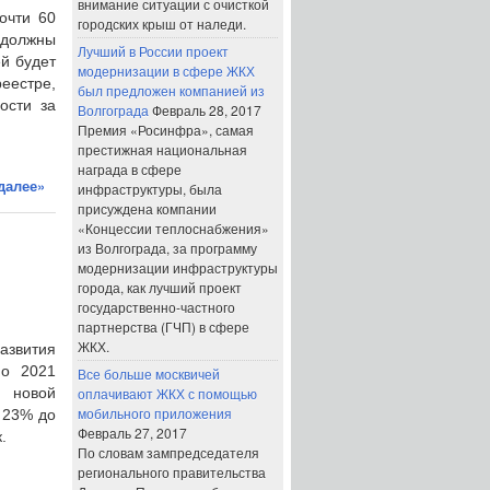
внимание ситуации с очисткой
очти 60
городских крыш от наледи.
 должны
Лучший в России проект
ей будет
модернизации в сфере ЖКХ
еестре,
был предложен компанией из
ости за
Волгограда
Февраль 28, 2017
Премия «Росинфра», самая
престижная национальная
награда в сфере
далее»
инфраструктуры, была
присуждена компании
«Концессии теплоснабжения»
из Волгограда, за программу
модернизации инфраструктуры
города, как лучший проект
государственно-частного
партнерства (ГЧП) в сфере
ЖКХ.
азвития
по 2021
Все больше москвичей
 новой
оплачивают ЖКХ с помощью
мобильного приложения
 23% до
Февраль 27, 2017
.
По словам зампредседателя
регионального правительства