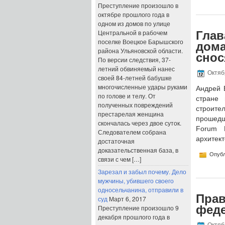
Преступление произошло в
октябре прошлого года в
одном из домов по улице
Центральной в рабочем
Глав
поселке Воецкое Барышского
дома
района Ульяновской области.
снос
По версии следствия, 37-
летний обвиняемый нанес
Октябр
своей 84-летней бабушке
многочисленные удары руками
Андрей 
по голове и телу. От
стране 
полученных повреждений
строите
престарелая женщина
прошедш
скончалась через двое суток.
Forum 
Следователем собрана
архитект
достаточная
доказательственная база, в
Опубл
связи с чем […]
Зарезал и забыл почему. Дело
мужчины, убившего своего
односельчанина, отправили в
Прав
суд
Март 6, 2017
феде
Преступление произошло 9
декабря прошлого года в