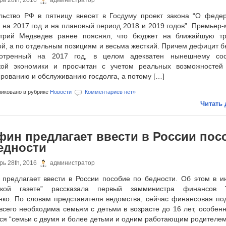
ь 28th, 2016
администратор
льство РФ в пятницу внесет в Госдуму проект закона “О феде
 на 2017 год и на плановый период 2018 и 2019 годов”. Премьер-
рий Медведев ранее пояснял, что бюджет на ближайшую тр
ой, а по отдельным позициям и весьма жесткий. Причем дефицит б
мотренный на 2017 год, в целом адекватен нынешнему со
кой экономики и просчитан с учетом реальных возможностей
рованию и обслуживанию госдолга, а потому […]
иковано в рубрике
Новости
Комментариев нет»
Читать 
ин предлагает ввести в России пос
едности
ь 28th, 2016
администратор
предлагает ввести в России пособие по бедности. Об этом в и
йской газете” рассказала первый замминистра финансов 
нко. По словам представителя ведомства, сейчас финансовая по
всего необходима семьям с детьми в возрасте до 16 лет, особенн
ся “семьи с двумя и более детьми и одним работающим родителем