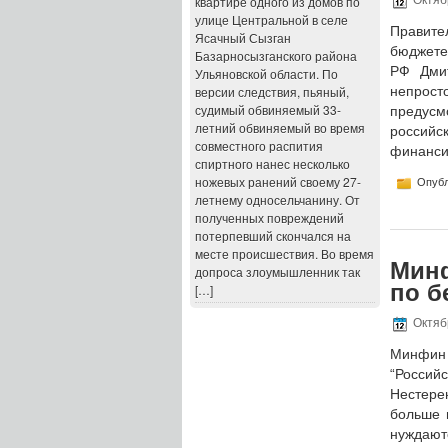
квартире одного из домов по
Октябр
улице Центральной в селе
Правите
Ясачный Сызган
бюджете
Базарносызганского района
РФ Дмит
Ульяновской области. По
версии следствия, пьяный,
непрост
судимый обвиняемый 33-
предус
летний обвиняемый во время
российс
совместного распития
финанси
спиртного нанес несколько
ножевых ранений своему 27-
Опубл
летнему односельчанину. От
полученных повреждений
потерпевший скончался на
месте происшествия. Во время
Минф
допроса злоумышленник так
по б
[…]
Октябр
Минфин 
“Росси
Нестере
больше 
нуждают