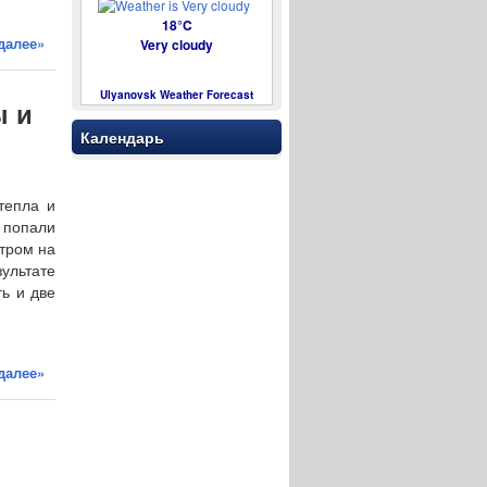
18°C
далее»
Very cloudy
Ulyanovsk Weather Forecast
ы и
Календарь
тепла и
 попали
утром на
ультате
ь и две
далее»