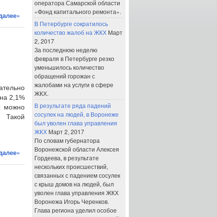
оператора Самарской области
«Фонд капитального ремонта».
далее»
В Петербурге сократилось
количество жалоб на ЖКХ
Март
2, 2017
За последнюю неделю
февраля в Петербурге резко
уменьшилось количество
обращений горожан с
жалобами на услуги в сфере
ательно
ЖКХ.
 на 2,1%
В результате ряда падений
х можно
сосулек на людей, в Воронеже
. Такой
был уволен глава управления
ЖКХ
Март 2, 2017
По словам губернатора
Воронежской области Алексея
далее»
Гордеева, в результате
нескольких происшествий,
связанных с падением сосулек
с крыш домов на людей, был
уволен глава управления ЖКХ
Воронежа Игорь Черенков.
Глава региона уделил особое