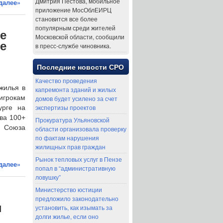
Дмитрия Пестова, мобильное
далее»
приложение МосОблЕИРЦ
становится все более
популярным среди жителей
е
Московской области, сообщили
же
в пресс-службе чиновника.
Последние новости СРО
Качество проведения
жилья в
капремонта зданий и жилых
игрокам
домов будет усилено за счет
экспертизы проектов
урге на
ва 100+
Прокуратура Ульяновской
а Союза
области организовала проверку
по фактам нарушения
жилищных прав граждан
Рынок тепловых услуг в Пензе
далее»
попал в “административную
ловушку”
Министерство юстиции
предложило законодательно
ы
установить, как изымать за
долги жилье, если оно