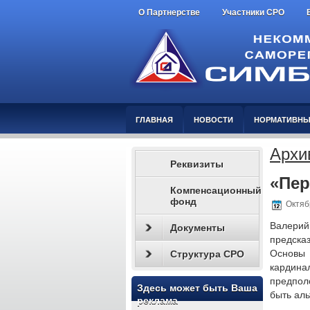
О Партнерстве
Участники СРО
ГЛАВНАЯ
НОВОСТИ
НОРМАТИВНЫ
Архи
Реквизиты
«Пер
Компенсационный
фонд
Октябр
Валери
Документы
предска
Основы 
Структура СРО
кардина
предпол
Здесь может быть Ваша
быть аль
реклама