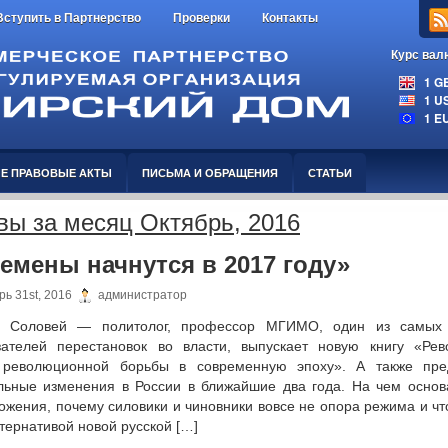
Вступить в Партнерство
Проверки
Контакты
Курс вал
1 GBP
1 USD
1 EUR
Е ПРАВОВЫЕ АКТЫ
ПИСЬМА И ОБРАЩЕНИЯ
СТАТЬИ
вы за месяц Октябрь, 2016
емены начнутся в 2017 году»
ь 31st, 2016
администратор
й Соловей — политолог, профессор МГИМО, один из самых
зателей перестановок во власти, выпускает новую книгу «Рево
революционной борьбы в современную эпоху». А также пре
льные изменения в России в ближайшие два года. На чем основ
ожения, почему силовики и чиновники вовсе не опора режима и чт
тернативой новой русской […]