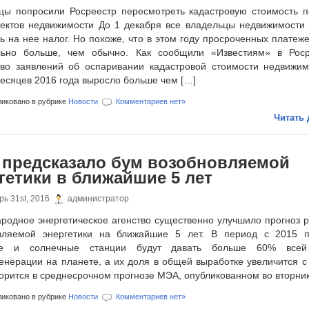
цы попросили Росреестр пересмотреть кадастровую стоимость п
ъектов недвижимости До 1 декабря все владельцы недвижимости
ь на нее налог. Но похоже, что в этом году просроченных платеж
льно больше, чем обычно. Как сообщили «Известиям» в Роср
тво заявлений об оспаривании кадастровой стоимости недвижим
месяцев 2016 года выросло больше чем […]
иковано в рубрике
Новости
Комментариев нет»
Читать 
предсказало бум возобновляемой
гетики в ближайшие 5 лет
ь 31st, 2016
администратор
родное энергетическое агенство существенно улучшило прогноз р
вляемой энергетики на ближайшие 5 лет. В период с 2015 
ые и солнечные станции будут давать больше 60% всей
генерации на планете, а их доля в общей выработке увеличится с
орится в среднесрочном прогнозе МЭА, опубликованном во вторник
иковано в рубрике
Новости
Комментариев нет»