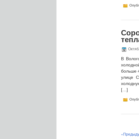
Опубл
Соро
тепл
Октябр
В Волог
холодно
больше 4
улице С
холодну
[…]
Опубл
«Предыду