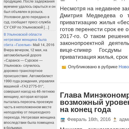
продукцию. После задержания
мужчине удалось скрыться и он
Несмотря на недавнее за
был объявлен в розыск.
Дмитрия Медведева о т
Уголовное дело передано в
приватизацию жилья «бе
суд, сообщает пресс-служба
СУ СКР по Ульяновской […]
готов перенести срок ее 
В Ульяновской области
2017-го. О таком решени
нетрезвая женщина была
законопроектной деяте
сбита «Газелью»
Май 14, 2016
вице-спикер Госдумы 
Вчера вечером, 12 мая, на
автомобильной дороге
приватизация жилья, срок 
«Саранск — Сурское —
Ульяновск» случилось
Опубликовано в рубрике
Ново
дорожно-транспортное
происшествие. Автомобилист
1990 года рождения, управляя
машиной «ГАЗ 2775-01″,
совершил наезд на 46-летнюю
Глава Минэкономр
женщину, которая которая
возможный урове
пыталась пересечь проезжую
часть в неположенном месте
на конец года
неподалёку от пешеходного
перехода. Нетрезвая женщина
Февраль 16th, 2016
адми
впоследствии была помещена
в больницу.