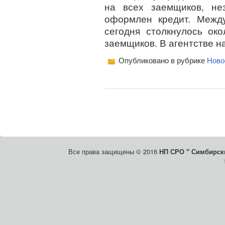
на всех заемщиков, не
оформлен кредит. Межд
сегодня столкнулось ок
заемщиков. В агентстве н
Опубликовано в рубрике
Ново
Все права защищены © 2016
НП СРО " Симбирски
Save on discount prescription
pharmacy online
take care of pharmacy. Shop onlin
number. How To Order Product Search FAQ Contact Us Login Page Purchased. Mai
medications.