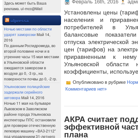
Февраль 16th, 2016
адми
Здесь может быть Ваша
реклама. ul-mcc@Mail
Установлены цены (тариф
населения и приравне
ulpressa
потребителей в Улья
Ночью местами по области
балансовые показател
ударят заморозки
Май 14,
2016
отпуска электрической э
По данным Росгидромеда, во
цен (тарифов) на электр
второй половине ночи и в
приравненным к нему
утренние часы 15 мая местами
в Ульяновской области
Ульяновской области
ожидаются заморозки в
коэффициенты, используе
воздухе до 0, -3 гр., на
поверхности почвы до 0, -2 гр.
Опубликовано в рубрике
Норм
Ульяновские полицейские
Комментариев нет»
задержали серийного
автовора
Май 14, 2016
Ночью 11 мая на бульваре
Львовском в Заволжском
районе города Ульяновска
АКРА считает под
инспекторы ППС остановили
эффективной част
для проверки отечественную
легковую машину «ВАЗ-2112″
плана
под управлением 31-летнего