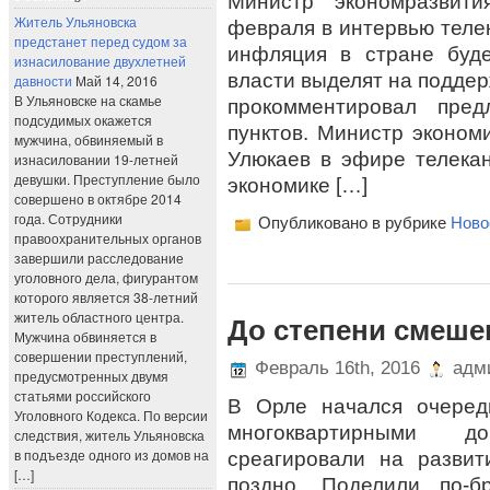
Министр экономразвит
Житель Ульяновска
февраля в интервью телек
предстанет перед судом за
инфляция в стране буде
изнасилование двухлетней
власти выделят на поддер
давности
Май 14, 2016
В Ульяновске на скамье
прокомментировал пре
подсудимых окажется
пунктов. Министр эконом
мужчина, обвиняемый в
Улюкаев в эфире телека
изнасиловании 19-летней
девушки. Преступление было
экономике […]
совершено в октябре 2014
года. Сотрудники
Опубликовано в рубрике
Ново
правоохранительных органов
завершили расследование
уголовного дела, фигурантом
которого является 38-летний
житель областного центра.
До степени смеше
Мужчина обвиняется в
совершении преступлений,
Февраль 16th, 2016
адми
предусмотренных двумя
статьями российского
В Орле начался очеред
Уголовного Кодекса. По версии
многоквартирными д
следствия, житель Ульяновска
в подъезде одного из домов на
среагировали на развит
[…]
поздно. Поделили по-б