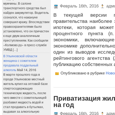
мужчины. В салоне
Февраль 16th, 2016
адми
транспортного средства был
найден аккумулятор. Водитель
В текущей версии пр
сознался, что накануне
правительства наиболее
совершил кражу. Впоследствии
правоохранителями было
ипотеки, которая може
установлено, что он причастен
процентного пункта (п
к еще двум аналогичным
экономики, включающи
преступлениям. Как сообщили
«Колмово.ру» в пресс-службе
экономике дополнительно
УМВД […]
один из выводов исслед
В Ульяновской области
рейтингового агентства 
женщина с сожителем
публикацию собственных 
продавала поддельный
алкоголь
Май 14, 2016
Опубликовано в рубрике
Ново
В марте прошлого года в
городе Ульяновске местный
житель купил на оптовой базе
спиртосодержащую
техническую жидкость, после
Приватизация жил
чего вместе с сожительницей
разбавил жидкость водой и
на год
стал продавать в бутылках,
выдавая за алкогольную
Февраль 16th, 2016
адми