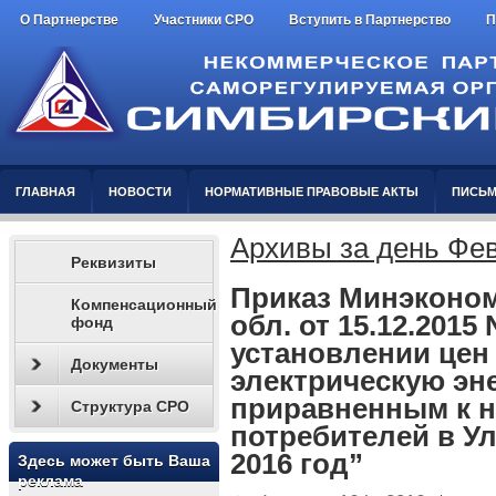
О Партнерстве
Участники СРО
Вступить в Партнерство
П
ГЛАВНАЯ
НОВОСТИ
НОРМАТИВНЫЕ ПРАВОВЫЕ АКТЫ
ПИСЬМ
Архивы за день Фев
Реквизиты
Приказ Минэконом
Компенсационный
обл. от 15.12.2015 
фонд
установлении цен
Документы
электрическую эн
приравненным к н
Структура СРО
потребителей в У
2016 год”
Здесь может быть Ваша
реклама