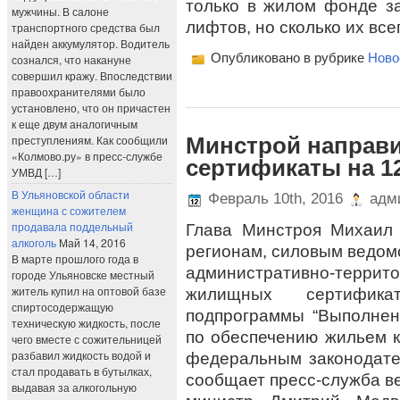
только в жилом фонде з
мужчины. В салоне
лифтов, но сколько их все
транспортного средства был
найден аккумулятор. Водитель
Опубликовано в рубрике
Ново
сознался, что накануне
совершил кражу. Впоследствии
правоохранителями было
установлено, что он причастен
к еще двум аналогичным
преступлениям. Как сообщили
Минстрой направ
«Колмово.ру» в пресс-службе
сертификаты на 1
УМВД […]
В Ульяновской области
Февраль 10th, 2016
адми
женщина с сожителем
продавала поддельный
Глава Минстроя Михаил
алкоголь
Май 14, 2016
регионам, силовым ведом
В марте прошлого года в
административно-терри
городе Ульяновске местный
житель купил на оптовой базе
жилищных сертифик
спиртосодержащую
подпрограммы “Выполнен
техническую жидкость, после
по обеспечению жильем к
чего вместе с сожительницей
разбавил жидкость водой и
федеральным законодате
стал продавать в бутылках,
сообщает пресс-служба ве
выдавая за алкогольную