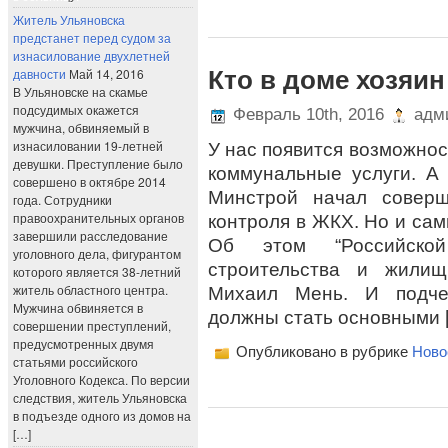
Житель Ульяновска
предстанет перед судом за
изнасилование двухлетней
давности
Май 14, 2016
Кто в доме хозяин
В Ульяновске на скамье
подсудимых окажется
Февраль 10th, 2016
адми
мужчина, обвиняемый в
изнасиловании 19-летней
У нас появится возможнос
девушки. Преступление было
коммунальные услуги. А 
совершено в октябре 2014
Минстрой начал соверш
года. Сотрудники
правоохранительных органов
контроля в ЖКХ. Но и сам
завершили расследование
Об этом “Российской
уголовного дела, фигурантом
строительства и жилищ
которого является 38-летний
житель областного центра.
Михаил Мень. И подчер
Мужчина обвиняется в
должны стать основными 
совершении преступлений,
предусмотренных двумя
Опубликовано в рубрике
Ново
статьями российского
Уголовного Кодекса. По версии
следствия, житель Ульяновска
в подъезде одного из домов на
[…]