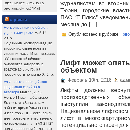
журналистам во вторни
Здесь может быть Ваша
реклама. ul-mcc@Mail
Тюрин, городские власт
ПАО “Т Плюс” уведомлени
ulpressa
месяца до […]
Ночью местами по области
ударят заморозки
Май 14,
Опубликовано в рубрике
Ново
2016
По данным Росгидромеда, во
второй половине ночи и в
утренние часы 15 мая местами
в Ульяновской области
Лифт может опять
ожидаются заморозки в
объектом
воздухе до 0, -3 гр., на
поверхности почвы до 0, -2 гр.
Февраль 10th, 2016
адми
Ульяновские полицейские
задержали серийного
Лифты должны вернут
автовора
Май 14, 2016
производственных об
Ночью 11 мая на бульваре
Львовском в Заволжском
выступили законодат
районе города Ульяновска
Национальном лифтовом с
инспекторы ППС остановили
лифт в многоквартирно
для проверки отечественную
легковую машину «ВАЗ-2112″
потенциально опасен для 
под управлением 31-летнего