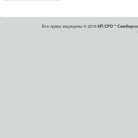
Все права защищены © 2016
НП СРО " Симбирски
Save on discount prescription
pharmacy online
take care of pharmacy. Shop onlin
number. How To Order Product Search FAQ Contact Us Login Page Purchased. Mai
medications.