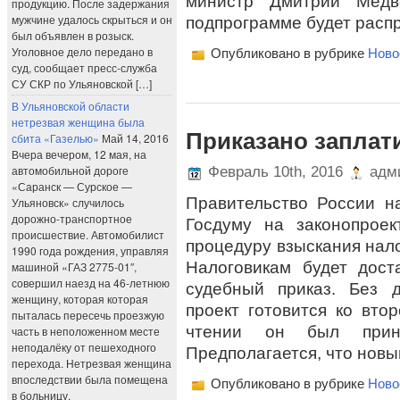
министр Дмитрий Медв
продукцию. После задержания
мужчине удалось скрыться и он
подпрограмме будет расп
был объявлен в розыск.
Уголовное дело передано в
Опубликовано в рубрике
Ново
суд, сообщает пресс-служба
СУ СКР по Ульяновской […]
В Ульяновской области
нетрезвая женщина была
Приказано заплат
сбита «Газелью»
Май 14, 2016
Вчера вечером, 12 мая, на
автомобильной дороге
Февраль 10th, 2016
адми
«Саранск — Сурское —
Правительство России н
Ульяновск» случилось
дорожно-транспортное
Госдуму на законопрое
происшествие. Автомобилист
процедуру взыскания нало
1990 года рождения, управляя
Налоговикам будет дост
машиной «ГАЗ 2775-01″,
совершил наезд на 46-летнюю
судебный приказ. Без д
женщину, которая которая
проект готовится ко вто
пыталась пересечь проезжую
чтении он был прин
часть в неположенном месте
неподалёку от пешеходного
Предполагается, что новы
перехода. Нетрезвая женщина
впоследствии была помещена
Опубликовано в рубрике
Ново
в больницу.