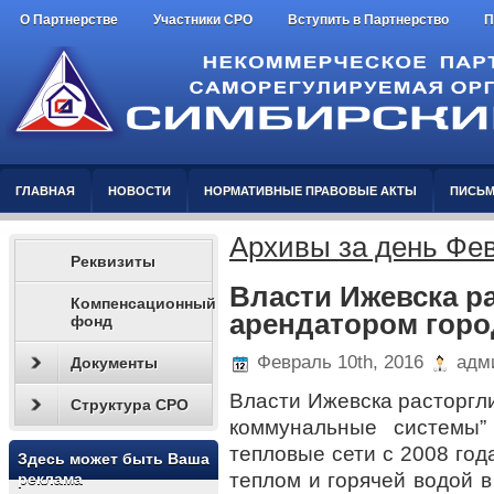
О Партнерстве
Участники СРО
Вступить в Партнерство
П
ГЛАВНАЯ
НОВОСТИ
НОРМАТИВНЫЕ ПРАВОВЫЕ АКТЫ
ПИСЬМ
Архивы за день Фев
Реквизиты
Власти Ижевска р
Компенсационный
арендатором горо
фонд
Февраль 10th, 2016
адми
Документы
Власти Ижевска расторгли
Структура СРО
коммунальные системы”
тепловые сети с 2008 год
Здесь может быть Ваша
теплом и горячей водой в
реклама