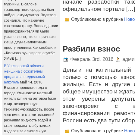
начале разработки так
мужчины. В салоне
официальном портале […]
транспортного средства был
найден аккумулятор. Водитель
Опубликовано в рубрике
Ново
сознался, что накануне
совершил кражу. Впоследствии
правоохранителями было
установлено, что он причастен
к еще двум аналогичным
Разбили взнос
преступлениям. Как сообщили
«Колмово.ру» в пресс-службе
УМВД […]
Февраль 3rd, 2016
адми
В Ульяновской области
Деньги на капитальный
женщина с сожителем
только с помощью взно
продавала поддельный
алкоголь
Май 14, 2016
жильцы. Есть и другие 
В марте прошлого года в
общее имущество и ждать 
городе Ульяновске местный
этом уверены депутат
житель купил на оптовой базе
спиртосодержащую
законопроект с ал
техническую жидкость, после
финансирования ремонт
чего вместе с сожительницей
России есть два пути сбор
разбавил жидкость водой и
стал продавать в бутылках,
выдавая за алкогольную
Опубликовано в рубрике
Ново