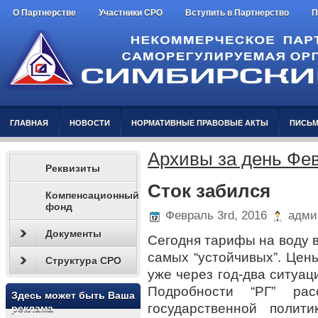
О Партнерстве
Участники СРО
Вступить в Партнерство
П
ГЛАВНАЯ
НОВОСТИ
НОРМАТИВНЫЕ ПРАВОВЫЕ АКТЫ
ПИСЬМ
Архивы за день Фев
Реквизиты
Сток забился
Компенсационный
фонд
Февраль 3rd, 2016
адми
Документы
Сегодня тарифы на воду 
самых “устойчивых”. Цен
Структура СРО
уже через год-два ситуац
Подробности “РГ” рас
Здесь может быть Ваша
государственной полит
реклама