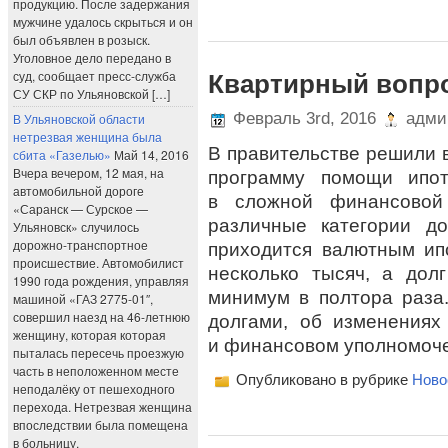
продукцию. После задержания
мужчине удалось скрыться и он
был объявлен в розыск.
Уголовное дело передано в
суд, сообщает пресс-служба
Квартирный вопро
СУ СКР по Ульяновской […]
Февраль 3rd, 2016
адми
В Ульяновской области
нетрезвая женщина была
В правительстве решили 
сбита «Газелью»
Май 14, 2016
Вчера вечером, 12 мая, на
программу помощи ипот
автомобильной дороге
в сложной финансовой
«Саранск — Сурское —
различные категории д
Ульяновск» случилось
дорожно-транспортное
приходится валютным ип
происшествие. Автомобилист
несколько тысяч, а дол
1990 года рождения, управляя
минимум в полтора раза
машиной «ГАЗ 2775-01″,
совершил наезд на 46-летнюю
долгами, об изменениях
женщину, которая которая
и финансовом уполномоче
пыталась пересечь проезжую
часть в неположенном месте
Опубликовано в рубрике
Ново
неподалёку от пешеходного
перехода. Нетрезвая женщина
впоследствии была помещена
в больницу.