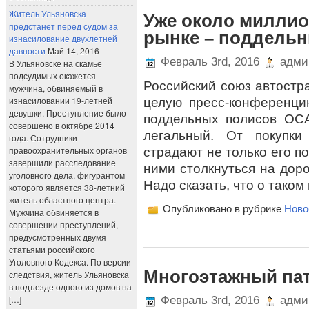
Житель Ульяновска
Уже около миллио
предстанет перед судом за
рынке – поддель
изнасилование двухлетней
давности
Май 14, 2016
Февраль 3rd, 2016
адми
В Ульяновске на скамье
подсудимых окажется
Российский союз автостр
мужчина, обвиняемый в
изнасиловании 19-летней
целую пресс-конференци
девушки. Преступление было
поддельных полисов ОС
совершено в октябре 2014
легальный. От покупки
года. Сотрудники
правоохранительных органов
страдают не только его по
завершили расследование
ними столкнуться на доро
уголовного дела, фигурантом
Надо сказать, что о таком
которого является 38-летний
житель областного центра.
Опубликовано в рубрике
Ново
Мужчина обвиняется в
совершении преступлений,
предусмотренных двумя
статьями российского
Уголовного Кодекса. По версии
Многоэтажный па
следствия, житель Ульяновска
в подъезде одного из домов на
[…]
Февраль 3rd, 2016
адми