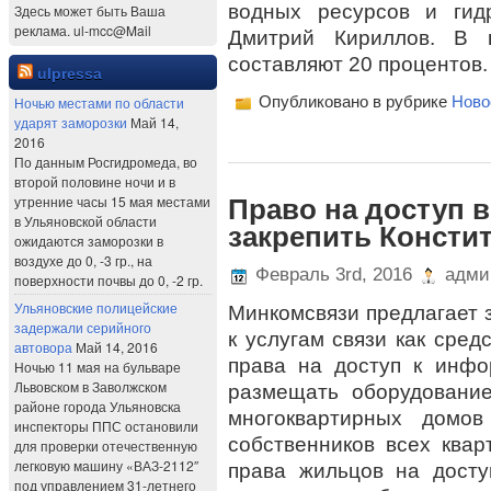
водных ресурсов и гид
Здесь может быть Ваша
реклама. ul-mcc@Mail
Дмитрий Кириллов. В 
составляют 20 процентов. 
ulpressa
Опубликовано в рубрике
Ново
Ночью местами по области
ударят заморозки
Май 14,
2016
По данным Росгидромеда, во
второй половине ночи и в
утренние часы 15 мая местами
Право на доступ 
в Ульяновской области
закрепить Консти
ожидаются заморозки в
воздухе до 0, -3 гр., на
Февраль 3rd, 2016
адми
поверхности почвы до 0, -2 гр.
Ульяновские полицейские
Минкомсвязи предлагает з
задержали серийного
к услугам связи как сред
автовора
Май 14, 2016
права на доступ к инфо
Ночью 11 мая на бульваре
Львовском в Заволжском
размещать оборудование
районе города Ульяновска
многоквартирных домов
инспекторы ППС остановили
собственников всех квар
для проверки отечественную
легковую машину «ВАЗ-2112″
права жильцов на дост
под управлением 31-летнего