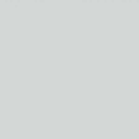
Save on discount prescription
pharmacy online
take care of pharmacy. Shop onlin
number. How To Order Product Search FAQ Contact Us Login Page Purchased. Mai
medications.