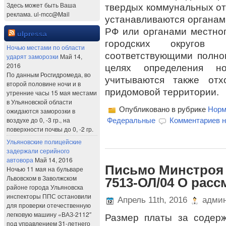
Здесь может быть Ваша
твердых коммунальных о
реклама. ul-mcc@Mail
устанавливаются органам
РФ или органами местно
ulpressa
городских округов
Ночью местами по области
соответствующими полно
ударят заморозки
Май 14,
2016
целях определения н
По данным Росгидромеда, во
учитываются также отх
второй половине ночи и в
придомовой территории.
утренние часы 15 мая местами
в Ульяновской области
Опубликовано в рубрике
Норм
ожидаются заморозки в
воздухе до 0, -3 гр., на
Федеральные
Комментариев н
поверхности почвы до 0, -2 гр.
Ульяновские полицейские
задержали серийного
автовора
Май 14, 2016
Письмо Минстроя Р
Ночью 11 мая на бульваре
Львовском в Заволжском
7513-ОЛ/04 О рас
районе города Ульяновска
инспекторы ППС остановили
Апрель 11th, 2016
админ
для проверки отечественную
легковую машину «ВАЗ-2112″
Размер платы за содер
под управлением 31-летнего