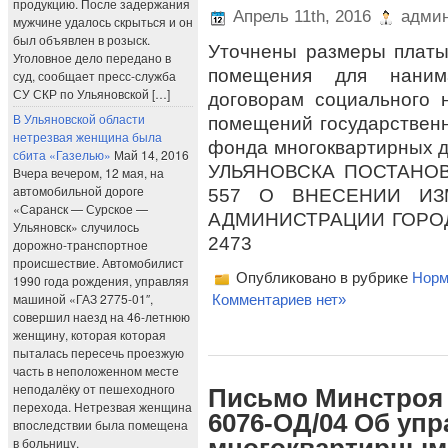
продукцию. После задержания
Апрель 11th, 2016
админ
мужчине удалось скрыться и он
был объявлен в розыск.
Уточнены размеры платы
Уголовное дело передано в
помещения для нани
суд, сообщает пресс-служба
СУ СКР по Ульяновской […]
договорам социального
В Ульяновской области
помещений государствен
нетрезвая женщина была
фонда многоквартирных
сбита «Газелью»
Май 14, 2016
УЛЬЯНОВСКА ПОСТАНОВЛ
Вчера вечером, 12 мая, на
автомобильной дороге
557 О ВНЕСЕНИИ ИЗ
«Саранск — Сурское —
АДМИНИСТРАЦИИ ГОРОДА
Ульяновск» случилось
2473
дорожно-транспортное
происшествие. Автомобилист
Опубликовано в рубрике
Норм
1990 года рождения, управляя
машиной «ГАЗ 2775-01″,
Комментариев нет»
совершил наезд на 46-летнюю
женщину, которая которая
пыталась пересечь проезжую
часть в неположенном месте
неподалёку от пешеходного
Письмо Минстроя Р
перехода. Нетрезвая женщина
6076-ОД/04 Об уп
впоследствии была помещена
в больницу.