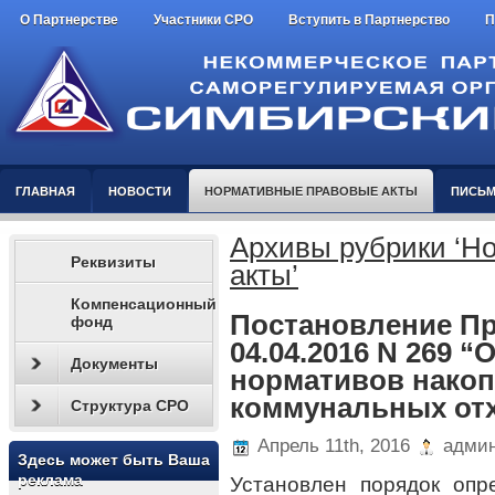
О Партнерстве
Участники СРО
Вступить в Партнерство
П
ГЛАВНАЯ
НОВОСТИ
НОРМАТИВНЫЕ ПРАВОВЫЕ АКТЫ
ПИСЬМ
Архивы рубрики ‘Н
Реквизиты
акты’
Компенсационный
Постановление Пр
фонд
04.04.2016 N 269 
Документы
нормативов нако
коммунальных от
Структура СРО
Апрель 11th, 2016
админ
Здесь может быть Ваша
реклама
Установлен порядок опр