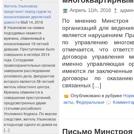
многоквартирным
Житель Ульяновска
Апрель 11th, 2016
админ
предстанет перед судом за
изнасилование двухлетней
По мнению Минстроя Р
давности
Май 14, 2016
организаций для ведения
В Ульяновске на скамье
подсудимых окажется
является нарушением Пр
мужчина, обвиняемый в
по управлению много
изнасиловании 19-летней
отмечается, что ответ
девушки. Преступление было
совершено в октябре 2014
договора управления м
года. Сотрудники
именно управляющая ор
правоохранительных органов
имеются ли заключенные
завершили расследование
уголовного дела, фигурантом
договоры по оказанию
которого является 38-летний
связанных […]
житель областного центра.
Мужчина обвиняется в
Опубликовано в рубрике
Норм
совершении преступлений,
акты
,
Федеральные
Комментар
предусмотренных двумя
статьями российского
Уголовного Кодекса. По версии
следствия, житель Ульяновска
в подъезде одного из домов на
[…]
Письмо Минстроя Р