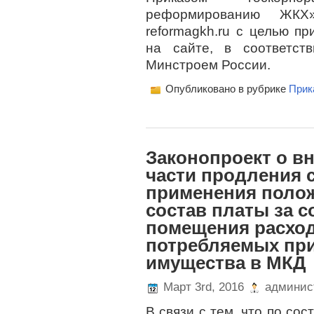
реформированию ЖКХ
reformagkh.ru с целью п
на сайте, в соответст
Минстроем России.
Опубликовано в рубрике
Прик
Законопроект о в
части продления 
применения полож
состав платы за 
помещения расходо
потребляемых пр
имущества в МКД
Март 3rd, 2016
админис
В связи с тем, что по со