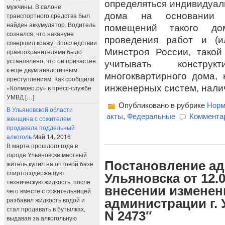
определяться индивидуал
мужчины. В салоне
дома на основании у
транспортного средства был
найден аккумулятор. Водитель
помещений такого до
сознался, что накануне
проведения работ и (и
совершил кражу. Впоследствии
Минстроя России, тако
правоохранителями было
установлено, что он причастен
учитывать констру
к еще двум аналогичным
многоквартирного дома,
преступлениям. Как сообщили
инженерных систем, налич
«Колмово.ру» в пресс-службе
УМВД […]
Опубликовано в рубрике
Норм
В Ульяновской области
акты
,
Федеральные
Комментар
женщина с сожителем
продавала поддельный
алкоголь
Май 14, 2016
В марте прошлого года в
городе Ульяновске местный
Постановление ад
житель купил на оптовой базе
спиртосодержащую
Ульяновска от 12.0
техническую жидкость, после
внесении изменен
чего вместе с сожительницей
разбавил жидкость водой и
администрации г. 
стал продавать в бутылках,
N 2473″
выдавая за алкогольную