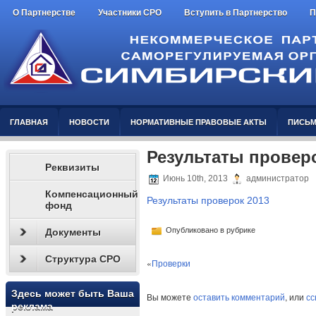
О Партнерстве
Участники СРО
Вступить в Партнерство
П
ГЛАВНАЯ
НОВОСТИ
НОРМАТИВНЫЕ ПРАВОВЫЕ АКТЫ
ПИСЬМ
Результаты проверо
Реквизиты
Июнь 10th, 2013
администратор
Компенсационный
Результаты проверок 2013
фонд
Опубликовано в рубрике
Документы
Структура СРО
«
Проверки
Здесь может быть Ваша
Вы можете
оставить комментарий
, или
сс
реклама