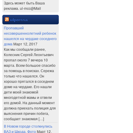
Здесь может быть Ваша
реклама. ul-mcc@Mail
ulpressa
Пропавший
несовершеннолетний ребенок
нашелся на чердаке соседнего
дома
Март 12, 2017
Как мы сообщали ранее,
Колесник Сергей Леонтьевич
пропал около 7 вечера 10
марта. Всем большое спасибо
за помощь в поисках. Сережа
только что нашелся. Он
хорошо прятался в соседнем
доме на чердаке. Его нашли
дети моей знакомой
многодетной мамы и отвели
его домой. На данный момент
должна приехать полиция для
выяснения причин побега,
сообщает знакомая […]
В Новом городе столкнулись
ВАЗ и Шкода. Фото
Март 12,