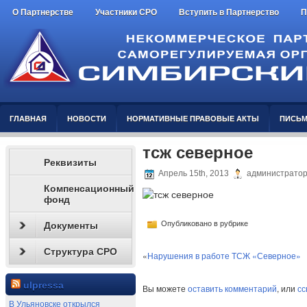
О Партнерстве
Участники СРО
Вступить в Партнерство
П
ГЛАВНАЯ
НОВОСТИ
НОРМАТИВНЫЕ ПРАВОВЫЕ АКТЫ
ПИСЬМ
тсж северное
Реквизиты
Апрель 15th, 2013
администрато
Компенсационный
фонд
Опубликовано в рубрике
Документы
Структура СРО
«
Нарушения в работе ТСЖ «Северное»
ulpressa
Вы можете
оставить комментарий
, или
сс
В Ульяновске открылся