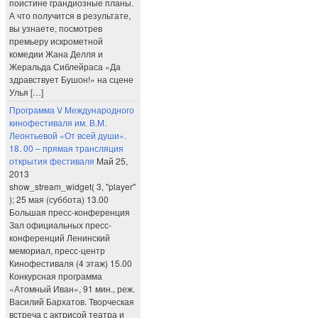
поистине грандиозные планы.
А что получится в результате,
вы узнаете, посмотрев
премьеру искрометной
комедии Жана Делля и
Жеральда Сиблейраса «Да
здравствует Бушон!» на сцене
Улья […]
Программа V Международного
кинофестиваля им. В.М.
Леонтьевой «От всей души».
18. 00 – прямая трансляция
открытия фестиваля
Май 25,
2013
show_stream_widget( 3, "player"
); 25 мая (суббота) 13.00
Большая пресс-конференция
Зал официальных пресс-
конференций Ленинский
мемориал, пресс-центр
Кинофестиваля (4 этаж) 15.00
Конкурсная программа
«Атомный Иван», 91 мин., реж.
Василий Бархатов. Творческая
встреча с актрисой театра и