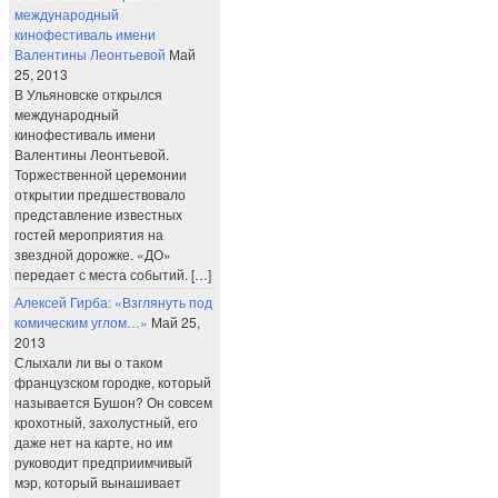
международный
кинофестиваль имени
Валентины Леонтьевой
Май
25, 2013
В Ульяновске открылся
международный
кинофестиваль имени
Валентины Леонтьевой.
Торжественной церемонии
открытии предшествовало
представление известных
гостей мероприятия на
звездной дорожке. «ДО»
передает с места событий. […]
Алексей Гирба: «Взглянуть под
комическим углом…»
Май 25,
2013
Слыхали ли вы о таком
французском городке, который
называется Бушон? Он совсем
крохотный, захолустный, его
даже нет на карте, но им
руководит предприимчивый
мэр, который вынашивает